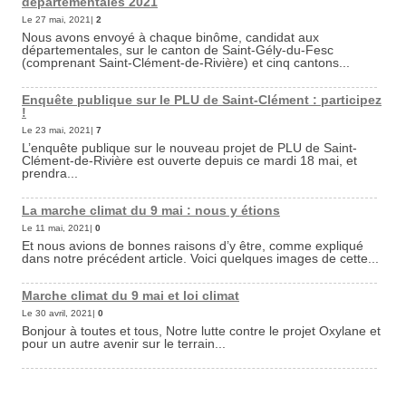
départementales 2021
Le 27 mai, 2021|
2
Nous avons envoyé à chaque binôme, candidat aux
départementales, sur le canton de Saint-Gély-du-Fesc
(comprenant Saint-Clément-de-Rivière) et cinq cantons...
Enquête publique sur le PLU de Saint-Clément : participez
!
Le 23 mai, 2021|
7
L’enquête publique sur le nouveau projet de PLU de Saint-
Clément-de-Rivière est ouverte depuis ce mardi 18 mai, et
prendra...
La marche climat du 9 mai : nous y étions
Le 11 mai, 2021|
0
Et nous avions de bonnes raisons d’y être, comme expliqué
dans notre précédent article. Voici quelques images de cette...
Marche climat du 9 mai et loi climat
Le 30 avril, 2021|
0
Bonjour à toutes et tous, Notre lutte contre le projet Oxylane et
pour un autre avenir sur le terrain...