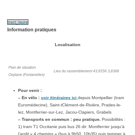
tract_laure
Information pratiques
Localisation
Plan de situation
Lieu du rassemblement 43,6556 3,8368
Oxylane (Fontanelles)
Pour venir :
– En vélo :
voir itinéraires ici
depuis Montpellier (tram
Euromédecine), Saint-tClément-de-Rivière, Prades-le-
lez, Montferrier-sur-Lez, Jacou-Clapiers, Grabels
– Transports en commun : peu pratique.
Possibilités :
1) tram T1 Occitanie puis bus 26 dir. Montferrier jusqu’à
l’arrêt « 4 chemins » (bus à 9h50, 10h35) puis teminer à