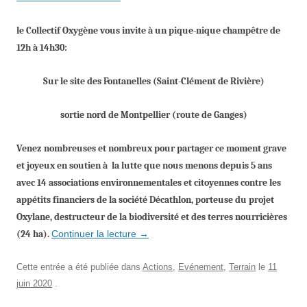
le Collectif Oxygène vous invite à un pique-nique champêtre de
12h à 14h30:
Sur le site des Fontanelles (Saint-Clément de Rivière)
sor
tie
nord
de Montpellier (route de Ganges)
Venez nombreuses et nombreux pour partager
ce
moment grave
et joyeux
en
soutien à la lutte que nous menons depuis
5 ans
avec 14 associations e
nvironnementales et cito
ye
nnes
contre
les
appétits
financiers
de la société Décathlon, porteuse du projet
Oxylane, destructeur de
la
biodiversité et de
s
terres nourricières
(24 ha).
Continuer la lecture
→
Cette entrée a été publiée dans
Actions
,
Evénement
,
Terrain
le
11
juin 2020
.