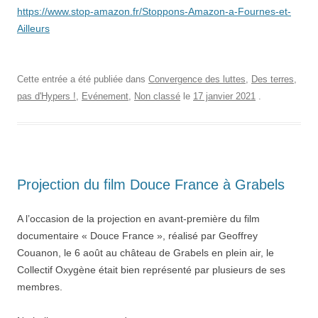
https://www.stop-amazon.fr/Stoppons-Amazon-a-Fournes-et-
Ailleurs
Cette entrée a été publiée dans
Convergence des luttes
,
Des terres,
pas d'Hypers !
,
Evénement
,
Non classé
le
17 janvier 2021
.
Projection du film Douce France à Grabels
A l’occasion de la projection en avant-première du film
documentaire « Douce France », réalisé par Geoffrey
Couanon, le 6 août au château de Grabels en plein air, le
Collectif Oxygène était bien représenté par plusieurs de ses
membres.