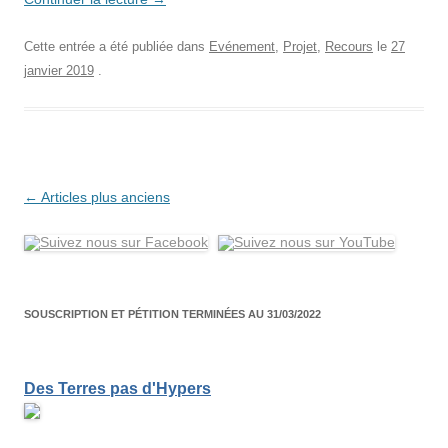
Cette entrée a été publiée dans
Evénement
,
Projet
,
Recours
le
27
janvier 2019
.
Navigation
←
Articles plus anciens
des
articles
SOUSCRIPTION ET PÉTITION TERMINÉES AU 31/03/2022
Des Terres pas d'Hypers