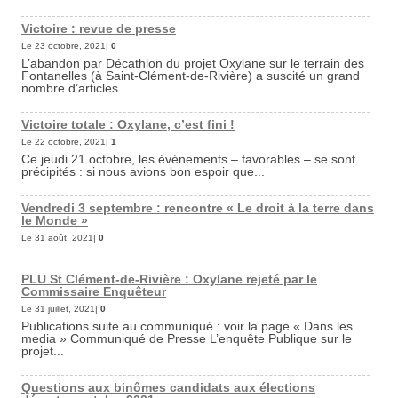
Victoire : revue de presse
Le 23 octobre, 2021|
0
L’abandon par Décathlon du projet Oxylane sur le terrain des
Fontanelles (à Saint-Clément-de-Rivière) a suscité un grand
nombre d’articles...
Victoire totale : Oxylane, c’est fini !
Le 22 octobre, 2021|
1
Ce jeudi 21 octobre, les événements – favorables – se sont
précipités : si nous avions bon espoir que...
Vendredi 3 septembre : rencontre « Le droit à la terre dans
le Monde »
Le 31 août, 2021|
0
PLU St Clément-de-Rivière : Oxylane rejeté par le
Commissaire Enquêteur
Le 31 juillet, 2021|
0
Publications suite au communiqué : voir la page « Dans les
media » Communiqué de Presse L’enquête Publique sur le
projet...
Questions aux binômes candidats aux élections