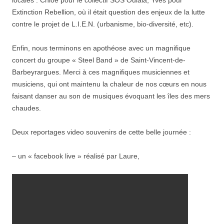
locales : Chloé pour le collectif SOS Oulala, Yves pour
Extinction Rebellion, où il était question des enjeux de la lutte
contre le projet de L.I.E.N. (urbanisme, bio-diversité, etc).
Enfin, nous terminons en apothéose avec un magnifique
concert du groupe « Steel Band » de Saint-Vincent-de-
Barbeyrargues. Merci à ces magnifiques musiciennes et
musiciens, qui ont maintenu la chaleur de nos cœurs en nous
faisant danser au son de musiques évoquant les îles des mers
chaudes.
Deux reportages video souvenirs de cette belle journée :
– un « facebook live » réalisé par Laure,