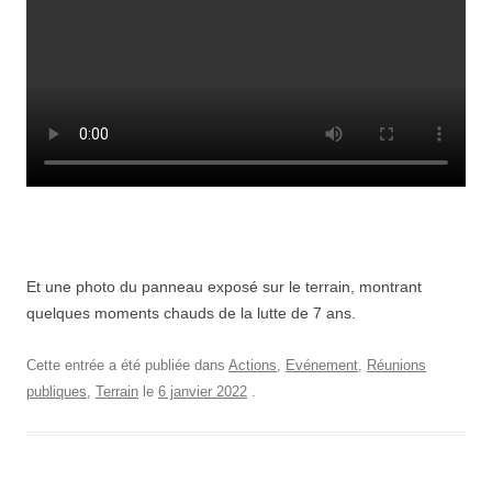
Et une photo du panneau exposé sur le terrain, montrant
quelques moments chauds de la lutte de 7 ans.
Cette entrée a été publiée dans
Actions
,
Evénement
,
Réunions
publiques
,
Terrain
le
6 janvier 2022
.