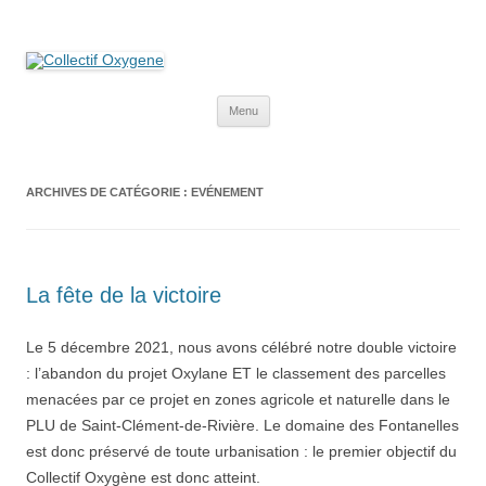
Collectif Oxygene
Non au projet Oxylane de St-Clément-de-Rivière. Oui aux terres
agricoles.
Aller
Menu
au
contenu
ARCHIVES DE CATÉGORIE :
EVÉNEMENT
La fête de la victoire
Le 5 décembre 2021, nous avons célébré notre double victoire
: l’abandon du projet Oxylane ET le classement des parcelles
menacées par ce projet en zones agricole et naturelle dans le
PLU de Saint-Clément-de-Rivière. Le domaine des Fontanelles
est donc préservé de toute urbanisation : le premier objectif du
Collectif Oxygène est donc atteint.