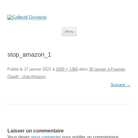
Collectif Oxygene
Non au projet Oxylane de St-Clément-de-Rivière. Oui aux terres
agricoles.
Aller
Menu
au
contenu
stop_amazon_1
Publié le
17 janvier 2021
à
1000 × 1366
dans
30 janvier à Fournès
(Gard) : stop Amazon
.
Suivant →
Laisser un commentaire
Vous devez
vous connecter
pour publier un commentaire.