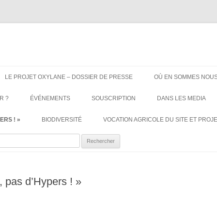
ère. Oui aux terres agricoles.
Aller
au
LE PROJET OXYLANE – DOSSIER DE PRESSE
OÙ EN SOMMES NOUS
contenu
R ?
ÉVÉNEMENTS
SOUSCRIPTION
DANS LES MEDIA
ERS ! »
BIODIVERSITÉ
VOCATION AGRICOLE DU SITE ET PROJE
ercher :
, pas d’Hypers ! »