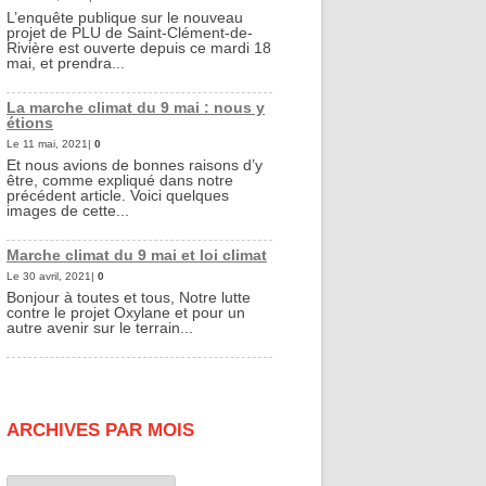
L’enquête publique sur le nouveau
projet de PLU de Saint-Clément-de-
Rivière est ouverte depuis ce mardi 18
mai, et prendra...
La marche climat du 9 mai : nous y
étions
Le 11 mai, 2021|
0
Et nous avions de bonnes raisons d’y
être, comme expliqué dans notre
précédent article. Voici quelques
images de cette...
Marche climat du 9 mai et loi climat
Le 30 avril, 2021|
0
Bonjour à toutes et tous, Notre lutte
contre le projet Oxylane et pour un
autre avenir sur le terrain...
ARCHIVES PAR MOIS
Archives