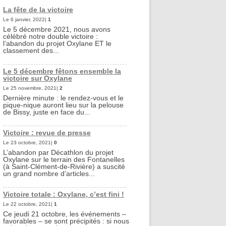
La fête de la victoire
Le 6 janvier, 2022|
1
Le 5 décembre 2021, nous avons
célébré notre double victoire :
l’abandon du projet Oxylane ET le
classement des...
Le 5 décembre fêtons ensemble la
victoire sur Oxylane
Le 25 novembre, 2021|
2
Dernière minute : le rendez-vous et le
pique-nique auront lieu sur la pelouse
de Bissy, juste en face du...
Victoire : revue de presse
Le 23 octobre, 2021|
0
L’abandon par Décathlon du projet
Oxylane sur le terrain des Fontanelles
(à Saint-Clément-de-Rivière) a suscité
un grand nombre d’articles...
Victoire totale : Oxylane, c’est fini !
Le 22 octobre, 2021|
1
Ce jeudi 21 octobre, les événements –
favorables – se sont précipités : si nous