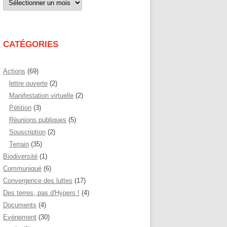
par
mois
CATÉGORIES
Actions
(69)
lettre ouverte
(2)
Manifestation virtuelle
(2)
Pétition
(3)
Réunions publiques
(5)
Souscription
(2)
Terrain
(35)
Biodiversité
(1)
Communiqué
(6)
Convergence des luttes
(17)
Des terres, pas d'Hypers !
(4)
Documents
(4)
Evénement
(30)