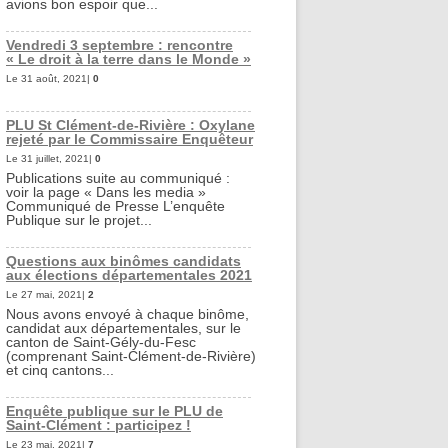
avions bon espoir que...
Vendredi 3 septembre : rencontre
« Le droit à la terre dans le Monde »
Le 31 août, 2021|
0
PLU St Clément-de-Rivière : Oxylane
rejeté par le Commissaire Enquêteur
Le 31 juillet, 2021|
0
Publications suite au communiqué :
voir la page « Dans les media »
Communiqué de Presse L’enquête
Publique sur le projet...
Questions aux binômes candidats
aux élections départementales 2021
Le 27 mai, 2021|
2
Nous avons envoyé à chaque binôme,
candidat aux départementales, sur le
canton de Saint-Gély-du-Fesc
(comprenant Saint-Clément-de-Rivière)
et cinq cantons...
Enquête publique sur le PLU de
Saint-Clément : participez !
Le 23 mai, 2021|
7