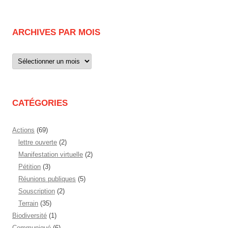
ARCHIVES PAR MOIS
Archives
par
mois
CATÉGORIES
Actions
(69)
lettre ouverte
(2)
Manifestation virtuelle
(2)
Pétition
(3)
Réunions publiques
(5)
Souscription
(2)
Terrain
(35)
Biodiversité
(1)
Communiqué
(6)