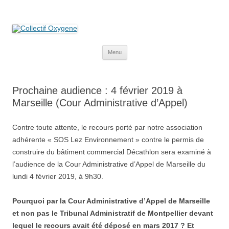
Collectif Oxygene
Non au projet Oxylane de St-Clément-de-Rivière. Oui aux terres
agricoles.
Aller
Menu
au
contenu
Prochaine audience : 4 février 2019 à
Marseille (Cour Administrative d’Appel)
Contre toute attente, le recours porté par notre association
adhérente « SOS Lez Environnement » contre le permis de
construire du bâtiment commercial Décathlon sera examiné à
l’audience de la Cour Administrative d’Appel de Marseille du
lundi 4 février 2019, à 9h30.
Pourquoi par la Cour Administrative d’Appel de Marseille
et non pas le Tribunal Administratif de Montpellier devant
lequel le recours avait été déposé en mars 2017 ? Et