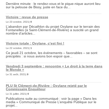
Dernière minute : le rendez-vous et le pique-nique auront lieu
sur la pelouse de Bissy, juste en face du...
Victoire : revue de presse
Le 23 octobre, 2021|
0
L’abandon par Décathlon du projet Oxylane sur le terrain des
Fontanelles (à Saint-Clément-de-Rivière) a suscité un grand
nombre d’articles...
Victoire totale : Oxylane, c’est fini !
Le 22 octobre, 2021|
1
Ce jeudi 21 octobre, les événements – favorables – se sont
précipités : si nous avions bon espoir que...
Vendredi 3 septembre : rencontre « Le droit à la terre dans
le Monde »
Le 31 août, 2021|
0
PLU St Clément-de-Rivière : Oxylane rejeté par le
Commissaire Enquêteur
Le 31 juillet, 2021|
0
Publications suite au communiqué : voir la page « Dans les
media » Communiqué de Presse L’enquête Publique sur le
projet...