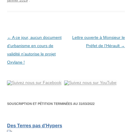
janvier 2019
.
Navigation
←
A ce jour, aucun document
Lettre ouverte à Monsieur le
des
d’urbanisme en cours de
Préfet de l’Hérault
→
articles
validité n’autorise le projet
Oxylane !
SOUSCRIPTION ET PÉTITION TERMINÉES AU 31/03/2022
Des Terres pas d'Hypers