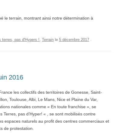
le terrain, montrant ainsi notre détermination à
 terres, pas d'Hypers !
,
Terrain
le
5 décembre 2017
.
uin 2016
France les collectifs des territoires de Gonesse, Saint-
lon, Toulouse, Albi, Le Mans, Nice et Plaine du Var,
ations nationales comme « En toute franchise », se
s Terres, pas d’Hyper! « , se sont mobilisés contre
et des espaces naturels au profit des centres commerciaux et
ts de protestation.