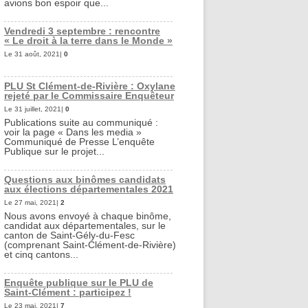
avions bon espoir que...
Vendredi 3 septembre : rencontre
« Le droit à la terre dans le Monde »
Le 31 août, 2021|
0
PLU St Clément-de-Rivière : Oxylane
rejeté par le Commissaire Enquêteur
Le 31 juillet, 2021|
0
Publications suite au communiqué :
voir la page « Dans les media »
Communiqué de Presse L’enquête
Publique sur le projet...
Questions aux binômes candidats
aux élections départementales 2021
Le 27 mai, 2021|
2
Nous avons envoyé à chaque binôme,
candidat aux départementales, sur le
canton de Saint-Gély-du-Fesc
(comprenant Saint-Clément-de-Rivière)
et cinq cantons...
Enquête publique sur le PLU de
Saint-Clément : participez !
Le 23 mai, 2021|
7