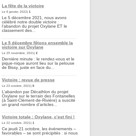
La fête de la victoire
Le 6 janvier, 2022|
1
Le 5 décembre 2021, nous avons
célébré notre double victoire :
l’abandon du projet Oxylane ET le
classement des...
Le 5 décembre fêtons ensemble la
victoire sur Oxylane
Le 25 novembre, 2021|
2
Dernière minute : le rendez-vous et le
pique-nique auront lieu sur la pelouse
de Bissy, juste en face du...
Victoire : revue de presse
Le 23 octobre, 2021|
0
L’abandon par Décathlon du projet
Oxylane sur le terrain des Fontanelles
(à Saint-Clément-de-Rivière) a suscité
un grand nombre d’articles...
Victoire totale : Oxylane, c’est fini !
Le 22 octobre, 2021|
1
Ce jeudi 21 octobre, les événements –
favorables – se sont précipités : si nous