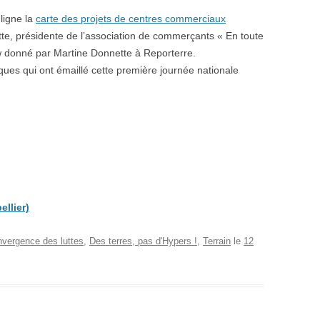
 ligne la
carte des projets de centres commerciaux
te, présidente de l’association de commerçants « En toute
w donné par Martine Donnette à Reporterre.
ues qui ont émaillé cette première journée nationale
llier)
vergence des luttes
,
Des terres, pas d'Hypers !
,
Terrain
le
12