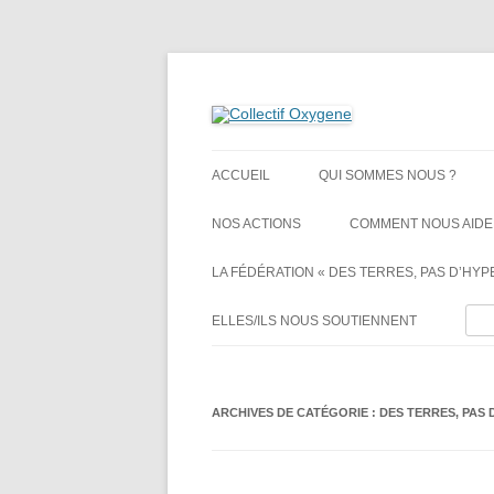
Non au projet Oxylane de St-Clément-de-Rivi
Collectif Oxygene
ACCUEIL
QUI SOMMES NOUS ?
NOS ACTIONS
COMMENT NOUS AIDE
LA FÉDÉRATION « DES TERRES, PAS D’HYPE
Rech
ELLES/ILS NOUS SOUTIENNENT
ARCHIVES DE CATÉGORIE :
DES TERRES, PAS 