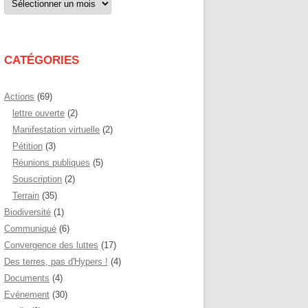
par
mois
CATÉGORIES
Actions
(69)
lettre ouverte
(2)
Manifestation virtuelle
(2)
Pétition
(3)
Réunions publiques
(5)
Souscription
(2)
Terrain
(35)
Biodiversité
(1)
Communiqué
(6)
Convergence des luttes
(17)
Des terres, pas d'Hypers !
(4)
Documents
(4)
Evénement
(30)