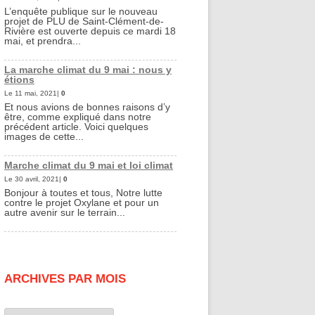
L’enquête publique sur le nouveau
projet de PLU de Saint-Clément-de-
Rivière est ouverte depuis ce mardi 18
mai, et prendra...
La marche climat du 9 mai : nous y
étions
Le 11 mai, 2021|
0
Et nous avions de bonnes raisons d’y
être, comme expliqué dans notre
précédent article. Voici quelques
images de cette...
Marche climat du 9 mai et loi climat
Le 30 avril, 2021|
0
Bonjour à toutes et tous, Notre lutte
contre le projet Oxylane et pour un
autre avenir sur le terrain...
ARCHIVES PAR MOIS
Archives