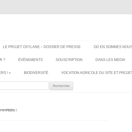
ère. Oui aux terres agricoles.
Aller
au
LE PROJET OXYLANE – DOSSIER DE PRESSE
OÙ EN SOMMES NOUS
contenu
R ?
ÉVÉNEMENTS
SOUSCRIPTION
DANS LES MEDIA
RS ! »
BIODIVERSITÉ
VOCATION AGRICOLE DU SITE ET PROJET
ercher :
D’HYPERS !