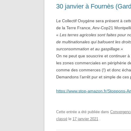
30 janvier à Fournès (Gar
Le Collectif Oxygène sera présent à cet
de la Terre France, Anv-Cop21 Montpell
«
Les terres agricoles sont faites pour n
de multinationales qui bafouent les droi
surconsommation et au gaspillage.
«
On ne peut que souscrire et continuer à n
les zones commerciales en périphérie de
comme des commerces (!) et donc échap
Demandons l’arrêt pur et simple de ces 
https://www.stop-amazon.fr/Stoppons-A
Cette entrée a été publiée dans
Convergence
classé
le
17 janvier 2021
.