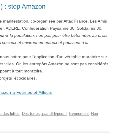
d) : stop Amazon
te manifestation, co-organisée par Attac France, Les Amis
ier, ADERE, Confédération Paysanne 30, Solidaires 30.
ourrir la population, non pas pour être bétonnées au profit
ts sociaux et environnementaux et poussent à la
ous battre pour l’application d’un véritable moratoire sur
s villes. Or, les entrepôts Amazon ne sont pas considérés
pent à tout moratoire.
projets écocidaires.
mazon-a-Fournes-et-Ailleurs
 des luttes
,
Des terres, pas d'Hypers !
,
Evénement
,
Non