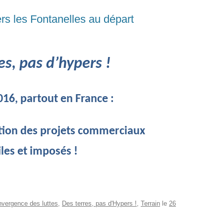
rs les Fontanelles au départ
es, pas d’hypers
!
016, partout en France :
ration des projets commerciaux
iles et imposés !
vergence des luttes
,
Des terres, pas d'Hypers !
,
Terrain
le
26