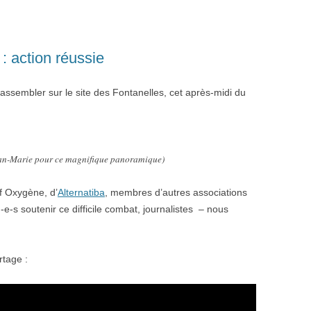
 action réussie
rassembler sur le site des Fontanelles, cet après-midi du
ean-Marie pour ce magnifique panoramique)
if Oxygène, d’
Alternatiba
, membres d’autres associations
e-s soutenir ce difficile combat, journalistes – nous
rtage :