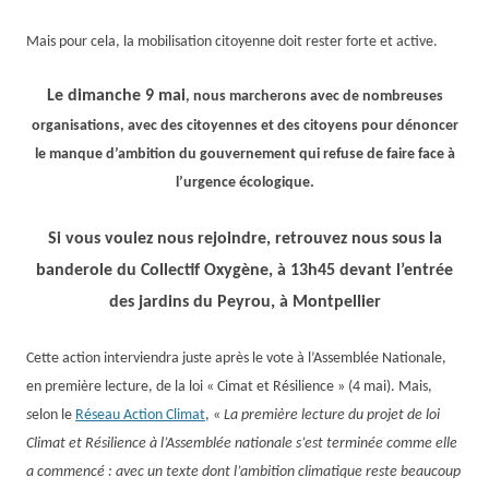
Mais pour cela, la mobilisation citoyenne doit rester forte et active.
Le
dimanche
9 mai
, nous march
erons avec de nombreuses
organisations,
avec des
citoyennes et
des
citoyens
pour dénoncer
le manque d’ambition du gouvernement qui refuse de faire face à
l’urgence écologique.
Si vous voulez nous rejoindre, retrouvez nous sous la
banderole du Collectif Oxygène, à 1
3
h
45
devant l’entrée
des jardins du Peyrou, à Montpellier
Cette action interviendra juste après le vote à l’Assemblée Nationale,
en première lecture, de la loi « Cimat et Résilience »
(4 mai)
.
Mais,
s
e
lon le
Réseau Action Climat
, «
La première lecture du projet de loi
Climat et Résilience à l’Assemblée nationale s’est terminée comme elle
a commencé : avec un texte dont l’ambition climatique reste beaucoup