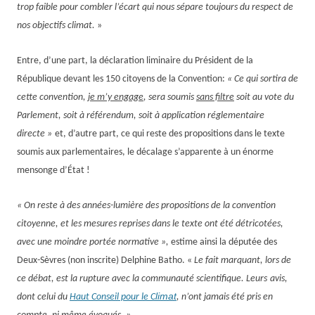
trop faible pour combler l’écart qui nous sépare toujours du respect de
nos objectifs climat.
»
E
ntre,
d’une part,
la déclaration liminaire du Président de la
République devant
les 150 citoyens de la Convention
:
« Ce qui sortira de
cette convention,
je m’y engage
, sera soumis
sans filtre
soit au vote du
Parlement, soit à référendum, soit à application réglementaire
directe »
et,
d’autre part,
ce qui reste
des propositions
dans le texte
soumis aux parlementaire
s,
le décalage
s’apparente à un énorme
mensonge d’État !
« On reste à des années-lumière des propositions de la convention
citoyenne, et les mesures reprises dans le texte ont été détricotées,
avec une moindre portée normative »,
estime ainsi la députée des
Deux-Sèvres (non inscrite) Delphine Batho. «
Le fait marquant, lors de
ce débat, est la rupture avec la communauté scientifique. Leurs
avis,
limat
dont celui du
Haut Conseil pour le
C
, n’ont jamais été pris en