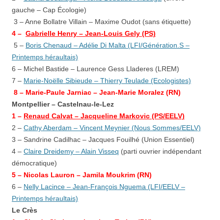
gauche – Cap Écologie)
3 – Anne Bollatre Villain – Maxime Oudot
(sans étiquette)
4 –
Gabrielle Henry – Jean-Louis Gely (PS)
5 –
Boris Chenaud – Adélie Di Malta (LFI/Génération.S –
Printemps héraultais)
6 – Michel Bastide – Laurence Gess Lladeres (LREM)
7 –
Marie-Noëlle Sibieude – Thierry Teulade (Ecologistes)
8 – Marie-Paule Jarniac – Jean-Marie Moralez (RN)
Montpellier – Castelnau-le-Lez
1 –
Renaud Calvat
– Jacqueline Markovic (PS/EELV)
2 –
Cathy Aberdam – Vincent Meynier (Nous Sommes/EELV)
3 – Sandrine Cadilhac – Jacques Fouilhé
(Union Essentiel)
4 –
Claire Dreidemy – Alain Visseq
(parti ouvrier indépendant
démocratique)
5 – Nicolas Lauron – Jamila Moukrim (RN)
6 –
Nelly Lacince – Jean-François Nguema (LFI/EELV –
Printemps héraultais)
Le Crès