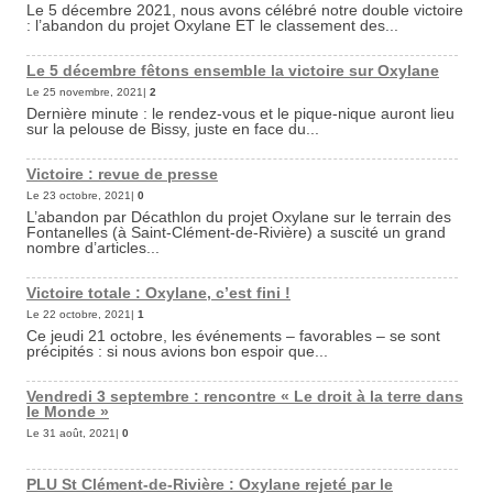
Le 5 décembre 2021, nous avons célébré notre double victoire
: l’abandon du projet Oxylane ET le classement des...
Le 5 décembre fêtons ensemble la victoire sur Oxylane
Le 25 novembre, 2021|
2
Dernière minute : le rendez-vous et le pique-nique auront lieu
sur la pelouse de Bissy, juste en face du...
Victoire : revue de presse
Le 23 octobre, 2021|
0
L’abandon par Décathlon du projet Oxylane sur le terrain des
Fontanelles (à Saint-Clément-de-Rivière) a suscité un grand
nombre d’articles...
Victoire totale : Oxylane, c’est fini !
Le 22 octobre, 2021|
1
Ce jeudi 21 octobre, les événements – favorables – se sont
précipités : si nous avions bon espoir que...
Vendredi 3 septembre : rencontre « Le droit à la terre dans
le Monde »
Le 31 août, 2021|
0
PLU St Clément-de-Rivière : Oxylane rejeté par le