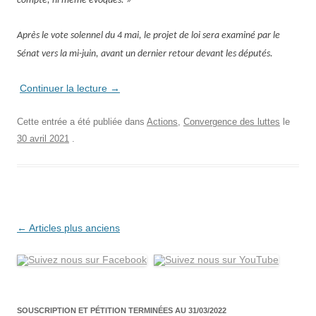
compte, ni même évoqués. »
Après l
e vote solennel
du
4 mai,
le projet de loi
sera examiné par le
Sénat vers la mi-juin, avant un dernier retour devant les députés.
Continuer la lecture
→
Cette entrée a été publiée dans
Actions
,
Convergence des luttes
le
30 avril 2021
.
Navigation
←
Articles plus anciens
des
articles
SOUSCRIPTION ET PÉTITION TERMINÉES AU 31/03/2022