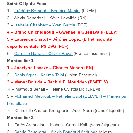
Saint-Gély-du-Fesc
1 –
Frédéric Bernard – Béatrice Montel
(LREM)
2 – Alexia Donadoni – Kévin Lavallée (RN)
3 –
Isabelle Chabbert – Yvan Garcia
(PCF)
4 –
Bruno Chichignoud – Gwenaëlle Guerlavais
(EELV)
5 –
Laurence Cristol
– Jérôme Lopez (LR
et majorité
departementale, PS,DVG, PCF)
6 –
Caroline Borras – Olivier Ravel
(France Insoumise)
Montpellier 1
1 – Jocelyne Lacaze – Charles Mench (RN)
2 –
Denis Agret – Karima Taibi
(Union Essentiel)
3 –
Manar Bouida – Rachid El Moudden (PS/EELV)
4 – Mafhoud Benali – Hélène Qvistgaard (LREM)
5 –
Mohamed Mebrouk – Nathalie Oziol (EELV/LFI – Printemps
héraultais)
6 – Christelle Arnaud-Brougrarb – Adile Naciri
(sans étiquette)
Montpellier 2
1 – Farès Araoudiou – Isabelle Gardai-Kalb
(sans étiquette)
2 –
Sabria Bouallaga – Alexis Boudaud Anduaga
(divers