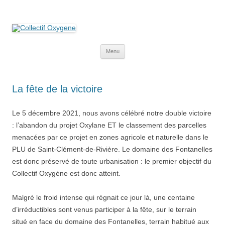
Collectif Oxygene
Non au projet Oxylane de St-Clément-de-Rivière. Oui aux terres
agricoles.
Aller
Menu
au
contenu
La fête de la victoire
Le 5 décembre 2021, nous avons célébré notre double victoire
: l’abandon du projet Oxylane ET le classement des parcelles
menacées par ce projet en zones agricole et naturelle dans le
PLU de Saint-Clément-de-Rivière. Le domaine des Fontanelles
est donc préservé de toute urbanisation : le premier objectif du
Collectif Oxygène est donc atteint.
Malgré le froid intense qui régnait ce jour là, une centaine
d’irréductibles sont venus participer à la fête, sur le terrain
situé en face du domaine des Fontanelles, terrain habitué aux