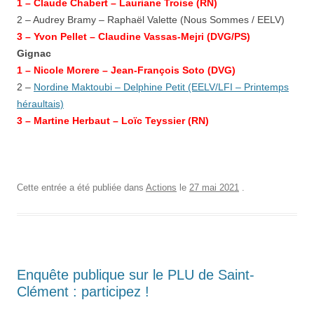
1 – Claude Chabert – Lauriane Troise (RN)
2 – Audrey Bramy – Raphaël Valette (Nous Sommes / EELV)
3 –
Yvon Pellet – Claudine Vassas-Mejri
(DVG/PS)
Gignac
1 –
Nicole Morere – Jean-François Soto
(DVG)
2 –
Nordine Maktoubi – Delphine Petit (EELV/LFI – Printemps
héraultais)
3 – Martine Herbaut – Loïc Teyssier (RN)
Cette entrée a été publiée dans
Actions
le
27 mai 2021
.
Enquête publique sur le PLU de Saint-
Clément : participez !