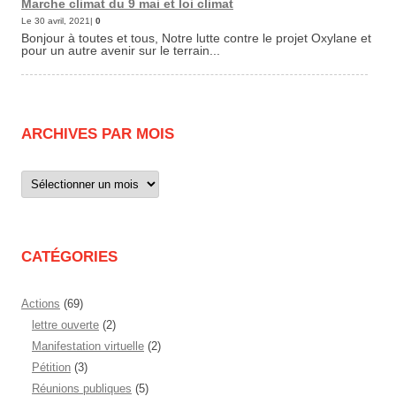
Marche climat du 9 mai et loi climat
Le 30 avril, 2021|
0
Bonjour à toutes et tous, Notre lutte contre le projet Oxylane et
pour un autre avenir sur le terrain...
ARCHIVES PAR MOIS
Archives
par
mois
CATÉGORIES
Actions
(69)
lettre ouverte
(2)
Manifestation virtuelle
(2)
Pétition
(3)
Réunions publiques
(5)