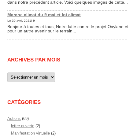
dans notre précédent article. Voici quelques images de cette...
Marche climat du 9 mai et loi climat
Le 30 avril, 2021|
0
Bonjour à toutes et tous, Notre lutte contre le projet Oxylane et
pour un autre avenir sur le terrain...
ARCHIVES PAR MOIS
Archives
par
mois
CATÉGORIES
Actions
(69)
lettre ouverte
(2)
Manifestation virtuelle
(2)