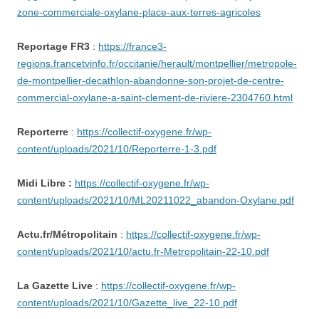
zone-commerciale-oxylane-place-aux-terres-agricoles
Reportage FR3
:
https://france3-
regions.francetvinfo.fr/occitanie/herault/montpellier/metropole-
de-montpellier-decathlon-abandonne-son-projet-de-centre-
commercial-oxylane-a-saint-clement-de-riviere-2304760.html
Reporterre
:
https://collectif-oxygene.fr/wp-
content/uploads/2021/10/Reporterre-1-3.pdf
Midi Libre :
https://collectif-oxygene.fr/wp-
content/uploads/2021/10/ML20211022_abandon-Oxylane.pdf
Actu.fr/Métropolitain
:
https://collectif-oxygene.fr/wp-
content/uploads/2021/10/actu.fr-Metropolitain-22-10.pdf
La Gazette Live
:
https://collectif-oxygene.fr/wp-
content/uploads/2021/10/Gazette_live_22-10.pdf