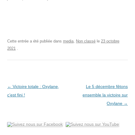
Cette entrée a été publiée dans
media
,
Non classé
le
23 octobre
2021
.
Navigation
←
Victoire totale : Oxylane,
Le 5 décembre fêtons
des
c’est fini !
ensemble la victoire sur
articles
Oxylane
→