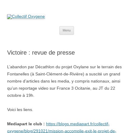
Collectif Oxygene
Non au projet Oxylane de St-Clément-de-Rivière. Oui aux terres
agricoles.
Aller
Menu
au
contenu
Victoire : revue de presse
L’abandon par Décathlon du projet Oxylane sur le terrain des
Fontanelles (à Saint-Clément-de-Rivière) a suscité un grand
nombre d’articles dans les media, y compris nationaux, ainsi
qu’un reportage video sur France 3 Ocitanie, au JT du 22
octobre à 19h.
Voici les liens.
Mediapart le club :
https://blogs.mediapart.fr/collectif-
oxygene/blog/291021/mission-accomplie-exit-le-projet-de-