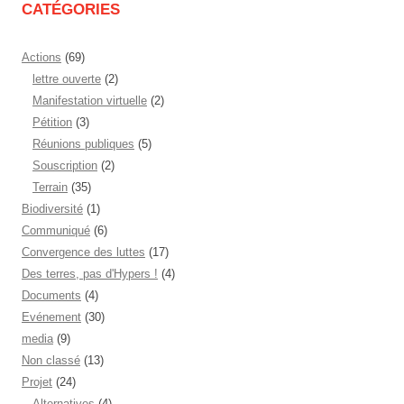
CATÉGORIES
Actions
(69)
lettre ouverte
(2)
Manifestation virtuelle
(2)
Pétition
(3)
Réunions publiques
(5)
Souscription
(2)
Terrain
(35)
Biodiversité
(1)
Communiqué
(6)
Convergence des luttes
(17)
Des terres, pas d'Hypers !
(4)
Documents
(4)
Evénement
(30)
media
(9)
Non classé
(13)
Projet
(24)
Alternatives
(4)