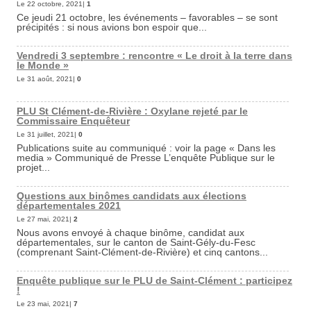
Le 22 octobre, 2021|
1
Ce jeudi 21 octobre, les événements – favorables – se sont
précipités : si nous avions bon espoir que...
Vendredi 3 septembre : rencontre « Le droit à la terre dans
le Monde »
Le 31 août, 2021|
0
PLU St Clément-de-Rivière : Oxylane rejeté par le
Commissaire Enquêteur
Le 31 juillet, 2021|
0
Publications suite au communiqué : voir la page « Dans les
media » Communiqué de Presse L’enquête Publique sur le
projet...
Questions aux binômes candidats aux élections
départementales 2021
Le 27 mai, 2021|
2
Nous avons envoyé à chaque binôme, candidat aux
départementales, sur le canton de Saint-Gély-du-Fesc
(comprenant Saint-Clément-de-Rivière) et cinq cantons...
Enquête publique sur le PLU de Saint-Clément : participez
!
Le 23 mai, 2021|
7