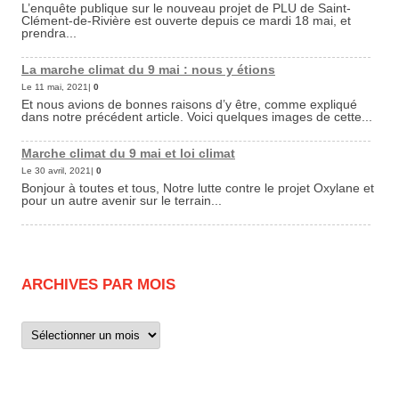
L’enquête publique sur le nouveau projet de PLU de Saint-
Clément-de-Rivière est ouverte depuis ce mardi 18 mai, et
prendra...
La marche climat du 9 mai : nous y étions
Le 11 mai, 2021|
0
Et nous avions de bonnes raisons d’y être, comme expliqué
dans notre précédent article. Voici quelques images de cette...
Marche climat du 9 mai et loi climat
Le 30 avril, 2021|
0
Bonjour à toutes et tous, Notre lutte contre le projet Oxylane et
pour un autre avenir sur le terrain...
ARCHIVES PAR MOIS
Archives
par
mois