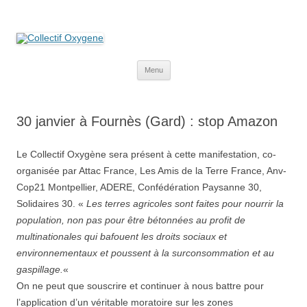
Collectif Oxygene
Non au projet Oxylane de St-Clément-de-Rivière. Oui aux terres
agricoles.
Aller
Menu
au
contenu
30 janvier à Fournès (Gard) : stop Amazon
Le Collectif Oxygène sera présent à cette manifestation, co-
organisée par Attac France, Les Amis de la Terre France, Anv-
Cop21 Montpellier, ADERE, Confédération Paysanne 30,
Solidaires 30. «
Les terres agricoles sont faites pour nourrir la
population, non pas pour être bétonnées au profit de
multinationales qui bafouent les droits sociaux et
environnementaux et poussent à la surconsommation et au
gaspillage.
«
On ne peut que souscrire et continuer à nous battre pour
l’application d’un véritable moratoire sur les zones