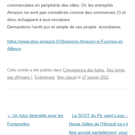
commerciales en périphérie des villes. Or, les entrepôts
Amazon ne sont pas considérés comme des commerces (!) et
donc échappent à tout moratoire.
Demandons l’arrêt pur et simple de ces projets écocidaires.
https://www.stop-amazon.fr/Stoppons-Amazon-a-Fournes-et-
Ailleurs
Cette entrée a été publiée dans
Convergence des luttes
,
Des terres,
pas d'Hypers !
,
Evénement
,
Non classé
le
17 janvier 2021
.
Navigation
←
Un futur désirable pour les
Le SCOT du Pic saint-Loup –
des
Fontanelles
Haute Vallée de l’Hérault va-t-il
articles
être annulé partiellement, pour