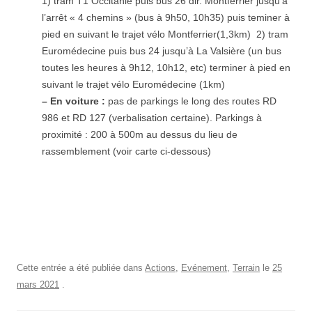
1) tram T1 Occitanie puis bus 26 dir. Montferrier jusqu’à
l’arrêt « 4 chemins » (bus à 9h50, 10h35) puis teminer à
pied en suivant le trajet vélo Montferrier(1,3km) 2) tram
Euromédecine puis bus 24 jusqu’à La Valsière (un bus
toutes les heures à 9h12, 10h12, etc) terminer à pied en
suivant le trajet vélo Euromédecine (1km)
– En voiture :
pas de parkings le long des routes RD
986 et RD 127 (verbalisation certaine). Parkings à
proximité : 200 à 500m au dessus du lieu de
rassemblement (voir carte ci-dessous)
Cette entrée a été publiée dans
Actions
,
Evénement
,
Terrain
le
25
mars 2021
.