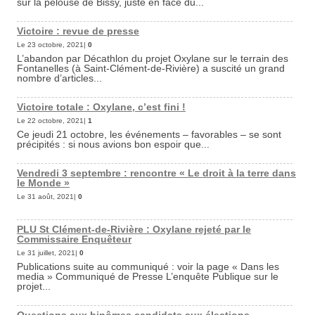
sur la pelouse de Bissy, juste en face du...
Victoire : revue de presse
Le 23 octobre, 2021|
0
L’abandon par Décathlon du projet Oxylane sur le terrain des
Fontanelles (à Saint-Clément-de-Rivière) a suscité un grand
nombre d’articles...
Victoire totale : Oxylane, c’est fini !
Le 22 octobre, 2021|
1
Ce jeudi 21 octobre, les événements – favorables – se sont
précipités : si nous avions bon espoir que...
Vendredi 3 septembre : rencontre « Le droit à la terre dans
le Monde »
Le 31 août, 2021|
0
PLU St Clément-de-Rivière : Oxylane rejeté par le
Commissaire Enquêteur
Le 31 juillet, 2021|
0
Publications suite au communiqué : voir la page « Dans les
media » Communiqué de Presse L’enquête Publique sur le
projet...