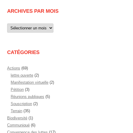
ARCHIVES PAR MOIS
Archives
par
mois
CATÉGORIES
Actions
(69)
lettre ouverte
(2)
Manifestation virtuelle
(2)
Pétition
(3)
Réunions publiques
(5)
Souscription
(2)
Terrain
(35)
Biodiversité
(1)
Communiqué
(6)
Convergence des luttes
(17)