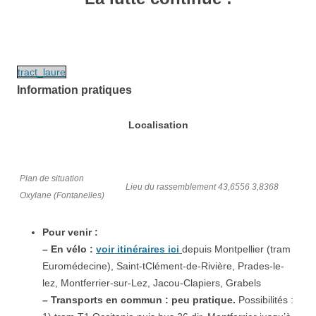
tract_laure
Information pratiques
Localisation
Plan de situation
Lieu du rassemblement 43,6556 3,8368
Oxylane (Fontanelles)
Pour venir :
– En vélo :
voir itinéraires ici
depuis Montpellier (tram
Euromédecine), Saint-tClément-de-Rivière, Prades-le-
lez, Montferrier-sur-Lez, Jacou-Clapiers, Grabels
– Transports en commun : peu pratique.
Possibilités :