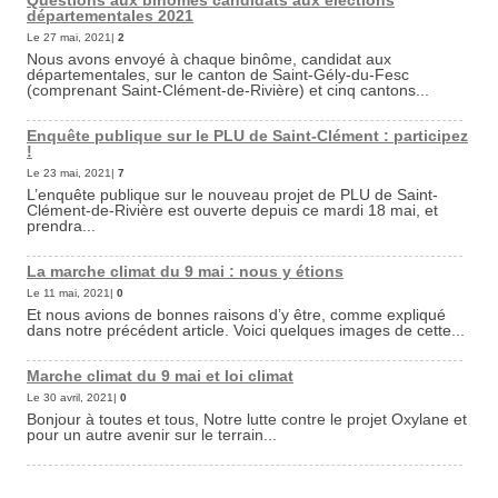
Questions aux binômes candidats aux élections
départementales 2021
Le 27 mai, 2021|
2
Nous avons envoyé à chaque binôme, candidat aux
départementales, sur le canton de Saint-Gély-du-Fesc
(comprenant Saint-Clément-de-Rivière) et cinq cantons...
Enquête publique sur le PLU de Saint-Clément : participez
!
Le 23 mai, 2021|
7
L’enquête publique sur le nouveau projet de PLU de Saint-
Clément-de-Rivière est ouverte depuis ce mardi 18 mai, et
prendra...
La marche climat du 9 mai : nous y étions
Le 11 mai, 2021|
0
Et nous avions de bonnes raisons d’y être, comme expliqué
dans notre précédent article. Voici quelques images de cette...
Marche climat du 9 mai et loi climat
Le 30 avril, 2021|
0
Bonjour à toutes et tous, Notre lutte contre le projet Oxylane et
pour un autre avenir sur le terrain...