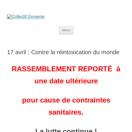
Collectif Oxygene
Non au projet Oxylane de St-Clément-de-Rivière. Oui aux terres
agricoles.
Aller
Menu
au
contenu
17 avril : Contre la réintoxication du monde
RASSEMBLEMENT REPORTÉ à
une date ultérieure
pour cause de contraintes
sanitaires.
La lutte continue !