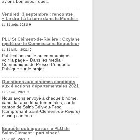
avions bon espoir que...
Vendredi 3 septembre : rencontre
« Le droit à la terre dans le Monde »
Le 31 août, 2021|
0
PLU St Clément-de-Rivière : Oxylane
rejeté par le Commissaire Enquêteur
Le 31 juillet, 2021|
0
Publications suite au communiqué :
voir la page « Dans les media »
Communiqué de Presse L’enquête
Publique sur le projet...
Questions aux binômes candidats
aux élections départementales 2021
Le 27 mai, 2021|
2
Nous avons envoyé à chaque binôme,
candidat aux départementales, sur le
canton de Saint-Gély-du-Fesc
(comprenant Saint-Clément-de-Rivière)
et cinq cantons...
Enquête publique sur le PLU de
Saint-Clément : participez !
Le 23 mai, 2021|
7