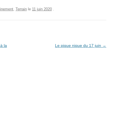
énement
,
Terrain
le
11 juin 2020
.
à la
Le pique nique du 17 juin
→