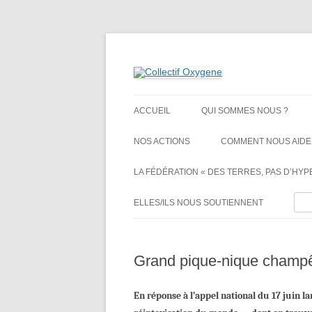
Non au projet Oxylane de St-Clément-de-Rivi
Collectif Oxygene
ACCUEIL
QUI SOMMES NOUS ?
NOS ACTIONS
COMMENT NOUS AIDE
LA FÉDÉRATION « DES TERRES, PAS D’HYPE
Rech
ELLES/ILS NOUS SOUTIENNENT
Grand pique-nique champê
En réponse à l’appel national du 17 juin la