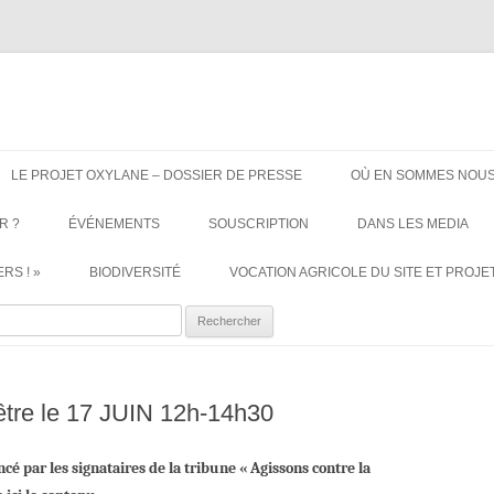
ère. Oui aux terres agricoles.
Aller
au
LE PROJET OXYLANE – DOSSIER DE PRESSE
OÙ EN SOMMES NOUS
contenu
R ?
ÉVÉNEMENTS
SOUSCRIPTION
DANS LES MEDIA
RS ! »
BIODIVERSITÉ
VOCATION AGRICOLE DU SITE ET PROJET
ercher :
tre le 17 JUIN 12h-14h30
ncé par les signataires de la tribune « Agissons contre la