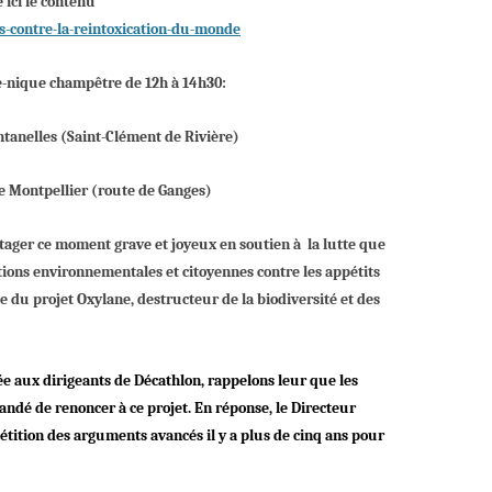
 ici le contenu
ns-contre-la-reintoxication-du-monde
ue-nique champêtre de 12h à 14h30:
ontanelles (Saint-Clément de Rivière)
e Montpellier (route de Ganges)
tager
ce
moment grave et joyeux
en
soutien à la lutte que
tions e
nvironnementales et cito
ye
nnes
contre
les appétits
se du projet Oxylane, destructeur de
la
biodiversité et de
s
yée aux dirigeants de Décathlon, rappelons leur que les
ndé de renoncer à ce projet. En réponse, le Directeur
pétition des arguments avancés il y a plus de cinq ans pour