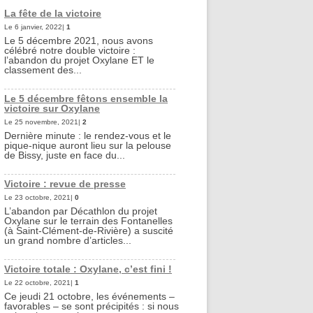
La fête de la victoire
Le 6 janvier, 2022|
1
Le 5 décembre 2021, nous avons
célébré notre double victoire :
l’abandon du projet Oxylane ET le
classement des...
Le 5 décembre fêtons ensemble la
victoire sur Oxylane
Le 25 novembre, 2021|
2
Dernière minute : le rendez-vous et le
pique-nique auront lieu sur la pelouse
de Bissy, juste en face du...
Victoire : revue de presse
Le 23 octobre, 2021|
0
L’abandon par Décathlon du projet
Oxylane sur le terrain des Fontanelles
(à Saint-Clément-de-Rivière) a suscité
un grand nombre d’articles...
Victoire totale : Oxylane, c’est fini !
Le 22 octobre, 2021|
1
Ce jeudi 21 octobre, les événements –
favorables – se sont précipités : si nous