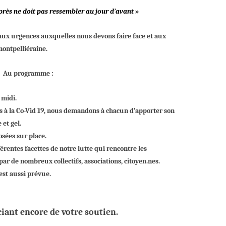
après ne doit pas ressemb
l
er au jour d’avant
»
 aux urgences
auxquelles nous devons faire face et aux
montpelliéraine.
Au programme :
 midi.
 à la Co-Vid 19,
nous
demandons
à chacun d’apporter
son
et gel
.
sées sur place.
érentes facettes de notre lutte
qui rencontre les
ar de nombreux collectifs, associations, citoyen.nes.
st aussi prévue.
iant encore de votre soutien.