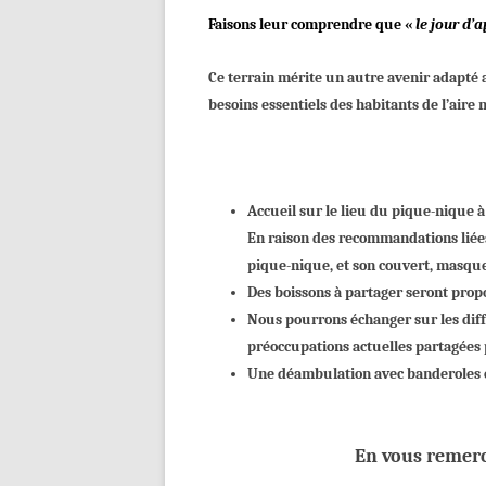
Faisons leur comprendre que «
le jour d’
Ce terrain mérite un autre avenir adapté
besoins essentiels
des habitants
de l’aire 
Accueil
sur le lieu du pique-niqu
e à
E
n raison des recommandations liées
pique-nique, et son couvert,
masque 
Des boissons
à partager
seront propo
N
ous pourrons échanger sur les diff
préoccupations actuelles partagées p
Une déambulation avec banderoles e
En vous remerc