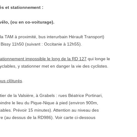
s et stationnement :
 vélo, (ou en co-voiturage).
la TAM à proximité, bus interurbain Hérault Transport)
Bissy 11h50 (suivant : Occitanie à 12h55).
tationnement impossible le long de la RD 127
qui longe le
yclables, y stationner met en danger la vie des cyclistes.
us clôturés
.
tier de la Valsière, à Grabels : rues Béatrice Portinari,
joindre le lieu du Pique-Nique à pied (environ 900m,
ables. Prévoir 15 minutes). Attention au niveau des
ère (au dessus de la RD986). Voir carte ci-dessous