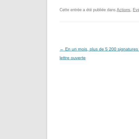
Cette entrée a été publiée dans
Actions
,
Ev
Navigation
←
En un mois, plus de 5 200 signatures 
des
lettre ouverte
articles