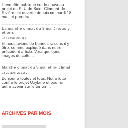
L’enquête publique sur le nouveau
projet de PLU de Saint-Clément-de-
Rivière est ouverte depuis ce mardi 18
mai, et prendra...
La marche climat du 9 mai : nous y
étions
Le 11 mai, 2021|
0
Et nous avions de bonnes raisons d’y
être, comme expliqué dans notre
précédent article. Voici quelques
images de cette...
Marche climat du 9 mai et loi climat
Le 30 avril, 2021|
0
Bonjour à toutes et tous, Notre lutte
contre le projet Oxylane et pour un
autre avenir sur le terrain...
ARCHIVES PAR MOIS
Archives