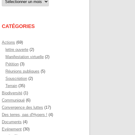
par
mois
CATÉGORIES
Actions
(69)
lettre ouverte
(2)
Manifestation virtuelle
(2)
Pétition
(3)
Réunions publiques
(5)
Souscription
(2)
Terrain
(35)
Biodiversité
(1)
Communiqué
(6)
Convergence des luttes
(17)
Des terres, pas d'Hypers !
(4)
Documents
(4)
Evénement
(30)