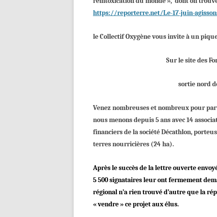
réintoxication du monde », dont on trouve
https://reporterre.net/Le-17-juin-agisso
le Collectif Oxygène vous invite à un piq
Sur le site des F
sor
tie
nord
d
Venez nombreuses et nombreux pour par
nous menons depuis
5 ans avec 14 associa
financiers
de la société Décathlon, porteu
terres nourricières (24 ha).
A
près le succès de la lettre ouverte envo
5 500 signataires leur ont fermement dema
régional n’a rien trouvé d’autre que la ré
« vendre » ce projet aux élus.