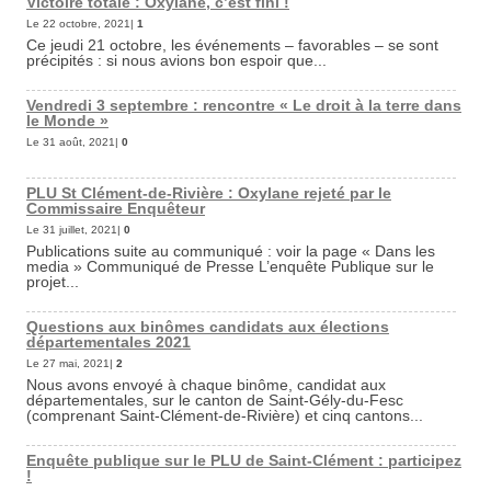
Victoire totale : Oxylane, c’est fini !
Le 22 octobre, 2021|
1
Ce jeudi 21 octobre, les événements – favorables – se sont
précipités : si nous avions bon espoir que...
Vendredi 3 septembre : rencontre « Le droit à la terre dans
le Monde »
Le 31 août, 2021|
0
PLU St Clément-de-Rivière : Oxylane rejeté par le
Commissaire Enquêteur
Le 31 juillet, 2021|
0
Publications suite au communiqué : voir la page « Dans les
media » Communiqué de Presse L’enquête Publique sur le
projet...
Questions aux binômes candidats aux élections
départementales 2021
Le 27 mai, 2021|
2
Nous avons envoyé à chaque binôme, candidat aux
départementales, sur le canton de Saint-Gély-du-Fesc
(comprenant Saint-Clément-de-Rivière) et cinq cantons...
Enquête publique sur le PLU de Saint-Clément : participez
!