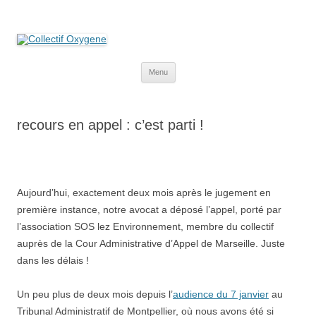
Collectif Oxygene
Non au projet Oxylane de St-Clément-de-Rivière. Oui aux terres
agricoles.
Aller
Menu
au
contenu
recours en appel : c’est parti !
Aujourd’hui, exactement deux mois après le jugement en
première instance, notre avocat a déposé l’appel, porté par
l’association SOS lez Environnement, membre du collectif
auprès de la Cour Administrative d’Appel de Marseille. Juste
dans les délais !
Un peu plus de deux mois depuis l’
audience du 7 janvier
au
Tribunal Administratif de Montpellier, où nous avons été si