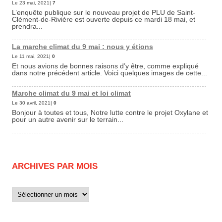
Le 23 mai, 2021|
7
L’enquête publique sur le nouveau projet de PLU de Saint-
Clément-de-Rivière est ouverte depuis ce mardi 18 mai, et
prendra...
La marche climat du 9 mai : nous y étions
Le 11 mai, 2021|
0
Et nous avions de bonnes raisons d’y être, comme expliqué
dans notre précédent article. Voici quelques images de cette...
Marche climat du 9 mai et loi climat
Le 30 avril, 2021|
0
Bonjour à toutes et tous, Notre lutte contre le projet Oxylane et
pour un autre avenir sur le terrain...
ARCHIVES PAR MOIS
Archives
par
mois