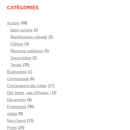
CATÉGORIES
Actions
(69)
lettre ouverte
(2)
Manifestation virtuelle
(2)
Pétition
(3)
Réunions publiques
(5)
Souscription
(2)
Terrain
(35)
Biodiversité
(1)
Communiqué
(6)
Convergence des luttes
(17)
Des terres, pas d'Hypers !
(4)
Documents
(4)
Evénement
(30)
media
(9)
Non classé
(13)
Projet
(24)