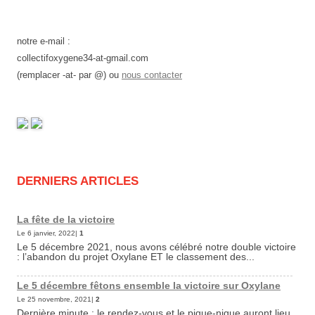
notre e-mail :
collectifoxygene34-at-gmail.com
(remplacer -at- par @) ou
nous contacter
DERNIERS ARTICLES
La fête de la victoire
Le 6 janvier, 2022|
1
Le 5 décembre 2021, nous avons célébré notre double victoire
: l’abandon du projet Oxylane ET le classement des...
Le 5 décembre fêtons ensemble la victoire sur Oxylane
Le 25 novembre, 2021|
2
Dernière minute : le rendez-vous et le pique-nique auront lieu