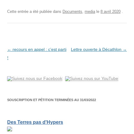
Cette entrée a été publiée dans
Documents
,
media
le
8 avril 2020
.
Navigation
←
recours en appel : c’est parti
Lettre ouverte à Décathlon
→
des
!
articles
SOUSCRIPTION ET PÉTITION TERMINÉES AU 31/03/2022
Des Terres pas d'Hypers