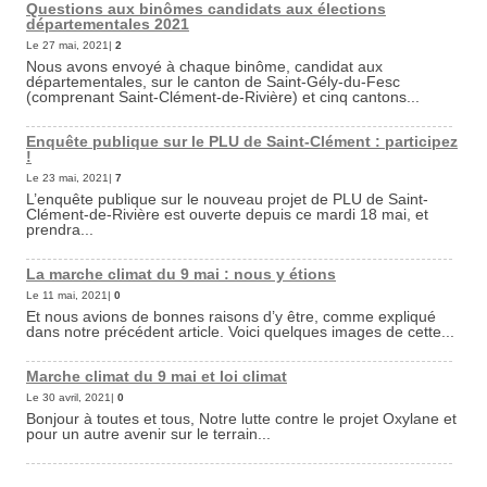
Questions aux binômes candidats aux élections
départementales 2021
Le 27 mai, 2021|
2
Nous avons envoyé à chaque binôme, candidat aux
départementales, sur le canton de Saint-Gély-du-Fesc
(comprenant Saint-Clément-de-Rivière) et cinq cantons...
Enquête publique sur le PLU de Saint-Clément : participez
!
Le 23 mai, 2021|
7
L’enquête publique sur le nouveau projet de PLU de Saint-
Clément-de-Rivière est ouverte depuis ce mardi 18 mai, et
prendra...
La marche climat du 9 mai : nous y étions
Le 11 mai, 2021|
0
Et nous avions de bonnes raisons d’y être, comme expliqué
dans notre précédent article. Voici quelques images de cette...
Marche climat du 9 mai et loi climat
Le 30 avril, 2021|
0
Bonjour à toutes et tous, Notre lutte contre le projet Oxylane et
pour un autre avenir sur le terrain...