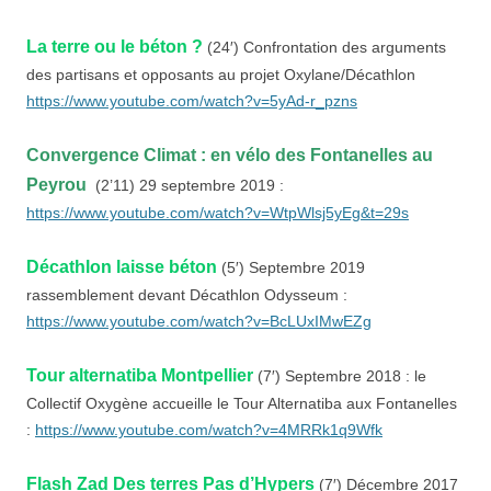
La terre ou l
e béton ?
(24′) Confrontation des arguments
des partisans et opposants au projet Oxylane/Décathlon
https://www.youtube.com/watch?v=5yAd-r_pzns
Convergence Climat : en vélo des Fontanelles au
Peyrou
(2’11) 29 septembre 2019 :
https://www.youtube.com/watch?v=WtpWlsj5yEg&t=29s
Décathlon laisse béton
(5′) Septembre 2019
rassemblement devant Décathlon Odysseum :
https://www.youtube.com/watch?v=BcLUxIMwEZg
Tour alternatiba Montpellier
(7′) Septembre 2018 : le
Collectif Oxygène accueille le Tour Alternatiba aux Fontanelles
:
https://www.youtube.com/watch?v=4MRRk1q9Wfk
Flash Zad Des terres Pas d’Hypers
(7′) Décembre 2017