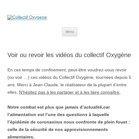
Collectif Oxygene
Non au projet Oxylane de St-Clément-de-Rivière. Oui aux terres
agricoles.
Aller
Menu
au
contenu
Voir ou revoir les vidéos du collectif Oxygène
En ces temps de confinement, peut-être voudrez-vous revoir
(ou voir …) ces vidéos du Collectif Oxygène, tournées depuis 5
ans. Merci à Jean-Claude, le réalisateur de la plupart d’entre
elles.
N’hésitez pas à les partager et à les faire connaître.
Notre combat est plus que jamais d’actualité,car
l’alimentation est l’une des questions à laquelle
l’épidémie de coronavirus nous confronte de plein fouet :
celle de la sécurité de nos approvisionnements
alimentaires.