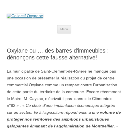
Collectif Oxygene
Non au projet Oxylane de St-Clément-de-Rivière. Oui aux terres
agricoles.
Aller
Menu
au
contenu
Oxylane ou … des barres d’immeubles :
dénonçons cette fausse alternative!
La municipalité de Saint-Clément-de-Rivière ne manque pas
une occasion de présenter la réalisation du projet de centre
commercial Oxylane comme un rempart contre l’urbanisation
de cette partie du territoire de la commune. Encore récemment
le Maire, M. Cayzac, n’écrivait-il pas dans « le Clémentois
n°92 » : «
Ce choix d’une implantation économique intégrée
sur un secteur lié à l’agriculture répond enfin à une
volonté de
protéger nos territoires des ambitions urbanistiques
galopantes émanant de l’agglomération de Montpellier
. »