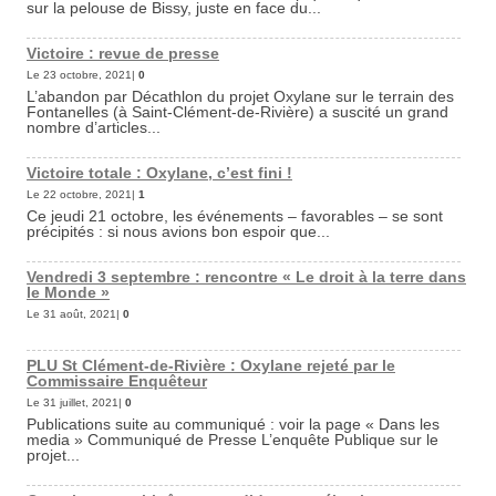
sur la pelouse de Bissy, juste en face du...
Victoire : revue de presse
Le 23 octobre, 2021|
0
L’abandon par Décathlon du projet Oxylane sur le terrain des
Fontanelles (à Saint-Clément-de-Rivière) a suscité un grand
nombre d’articles...
Victoire totale : Oxylane, c’est fini !
Le 22 octobre, 2021|
1
Ce jeudi 21 octobre, les événements – favorables – se sont
précipités : si nous avions bon espoir que...
Vendredi 3 septembre : rencontre « Le droit à la terre dans
le Monde »
Le 31 août, 2021|
0
PLU St Clément-de-Rivière : Oxylane rejeté par le
Commissaire Enquêteur
Le 31 juillet, 2021|
0
Publications suite au communiqué : voir la page « Dans les
media » Communiqué de Presse L’enquête Publique sur le
projet...