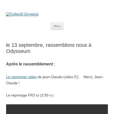
Collectif Oxygene
Non au projet Oxylane de St-Clément-de-Rivière. Oui aux terres
agricoles.
Aller
Menu
au
contenu
le 13 septembre, rassemblons nous à
Odysseum
Après le rassemblement :
Le reportage video
de jean-Claude (video 5′). Merci, Jean-
Claude !
Le reportage FR3 ici (2’30 ») :