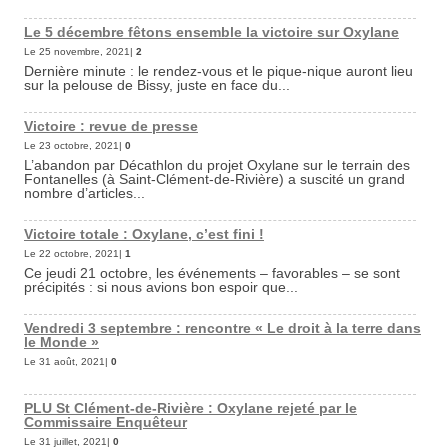
Le 5 décembre fêtons ensemble la victoire sur Oxylane
Le 25 novembre, 2021|
2
Dernière minute : le rendez-vous et le pique-nique auront lieu
sur la pelouse de Bissy, juste en face du...
Victoire : revue de presse
Le 23 octobre, 2021|
0
L’abandon par Décathlon du projet Oxylane sur le terrain des
Fontanelles (à Saint-Clément-de-Rivière) a suscité un grand
nombre d’articles...
Victoire totale : Oxylane, c’est fini !
Le 22 octobre, 2021|
1
Ce jeudi 21 octobre, les événements – favorables – se sont
précipités : si nous avions bon espoir que...
Vendredi 3 septembre : rencontre « Le droit à la terre dans
le Monde »
Le 31 août, 2021|
0
PLU St Clément-de-Rivière : Oxylane rejeté par le
Commissaire Enquêteur
Le 31 juillet, 2021|
0