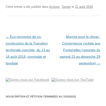
Cette entrée a été publiée dans
Actions
,
Terrain
le
22 août 2019
.
Navigation
←
Éco-rencontre de co-
Marche pour le climat :
des
construction de la Transition
Convergence cycliste aux
articles
territoriale concrète, du 13 au
Fontanelles (reportée du
18 août 2019, conviviale et
samedi 21 au dimanche 29
familiale
septembre)
→
SOUSCRIPTION ET PÉTITION TERMINÉES AU 31/03/2022