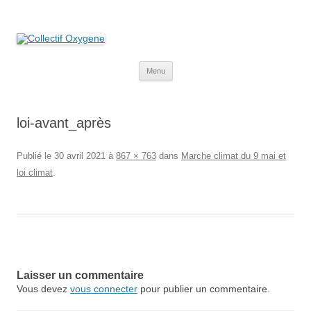
Collectif Oxygene
Non au projet Oxylane de St-Clément-de-Rivière. Oui aux terres
agricoles.
Aller
Menu
au
contenu
loi-avant_après
Publié le
30 avril 2021
à
867 × 763
dans
Marche climat du 9 mai et
loi climat
.
Laisser un commentaire
Vous devez
vous connecter
pour publier un commentaire.