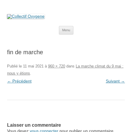
Collectif Oxygene
Non au projet Oxylane de St-Clément-de-Rivière. Oui aux terres
agricoles.
Aller
Menu
au
contenu
fin de marche
Publié le
11 mai 2021
à
960 × 720
dans
La marche climat du 9 mai :
nous y étions
.
← Précédent
Suivant →
Laisser un commentaire
Vous devez
vous connecter
pour publier un commentaire.