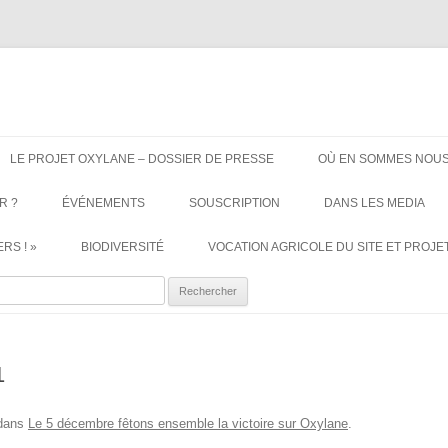
ère. Oui aux terres agricoles.
Aller
au
LE PROJET OXYLANE – DOSSIER DE PRESSE
OÙ EN SOMMES NOUS
contenu
R ?
ÉVÉNEMENTS
SOUSCRIPTION
DANS LES MEDIA
RS ! »
BIODIVERSITÉ
VOCATION AGRICOLE DU SITE ET PROJET
ercher :
1
dans
Le 5 décembre fêtons ensemble la victoire sur Oxylane
.