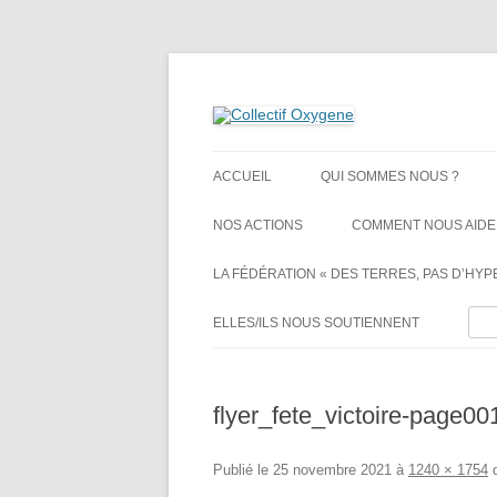
Non au projet Oxylane de St-Clément-de-Rivi
Collectif Oxygene
ACCUEIL
QUI SOMMES NOUS ?
NOS ACTIONS
COMMENT NOUS AIDE
LA FÉDÉRATION « DES TERRES, PAS D’HYPE
Rech
ELLES/ILS NOUS SOUTIENNENT
flyer_fete_victoire-page00
Publié le
25 novembre 2021
à
1240 × 1754