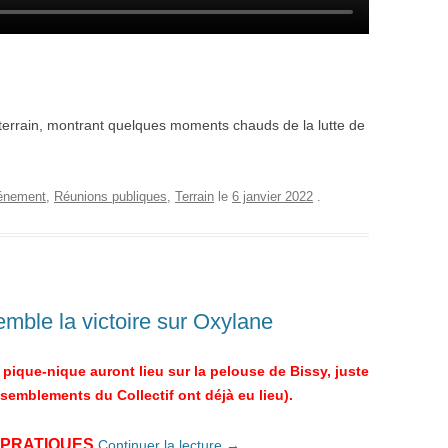
terrain, montrant quelques moments chauds de la lutte de
énement
,
Réunions publiques
,
Terrain
le
6 janvier 2022
.
mble la victoire sur Oxylane
 pique-nique auront lieu sur la pelouse de Bissy, juste
ssemblements du Collectif ont déjà eu lieu).
 PRATIQUES
Continuer la lecture
→