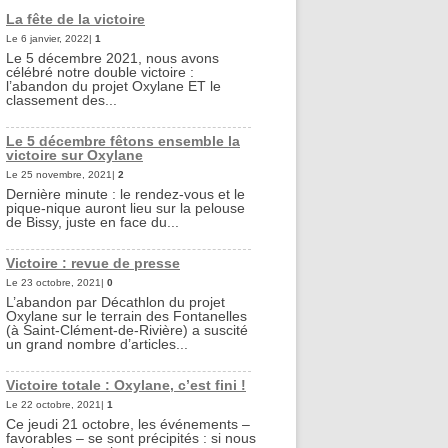
La fête de la victoire
Le 6 janvier, 2022|
1
Le 5 décembre 2021, nous avons
célébré notre double victoire :
l’abandon du projet Oxylane ET le
classement des...
Le 5 décembre fêtons ensemble la
victoire sur Oxylane
Le 25 novembre, 2021|
2
Dernière minute : le rendez-vous et le
pique-nique auront lieu sur la pelouse
de Bissy, juste en face du...
Victoire : revue de presse
Le 23 octobre, 2021|
0
L’abandon par Décathlon du projet
Oxylane sur le terrain des Fontanelles
(à Saint-Clément-de-Rivière) a suscité
un grand nombre d’articles...
Victoire totale : Oxylane, c’est fini !
Le 22 octobre, 2021|
1
Ce jeudi 21 octobre, les événements –
favorables – se sont précipités : si nous