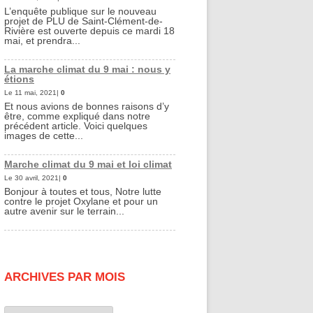
L’enquête publique sur le nouveau
projet de PLU de Saint-Clément-de-
Rivière est ouverte depuis ce mardi 18
mai, et prendra...
La marche climat du 9 mai : nous y
étions
Le 11 mai, 2021|
0
Et nous avions de bonnes raisons d’y
être, comme expliqué dans notre
précédent article. Voici quelques
images de cette...
Marche climat du 9 mai et loi climat
Le 30 avril, 2021|
0
Bonjour à toutes et tous, Notre lutte
contre le projet Oxylane et pour un
autre avenir sur le terrain...
ARCHIVES PAR MOIS
Archives