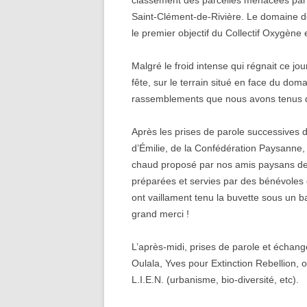
classement des parcelles menacées par c
Saint-Clément-de-Rivière. Le domaine de
le premier objectif du Collectif Oxygène e
Malgré le froid intense qui régnait ce jou
fête, sur le terrain situé en face du do
rassemblements que nous avons tenus d
Après les prises de parole successives d
d’Émilie, de la Confédération Paysanne,
chaud proposé par nos amis paysans de 
préparées et servies par des bénévoles q
ont vaillament tenu la buvette sous un b
grand merci !
L’après-midi, prises de parole et échange
Oulala, Yves pour Extinction Rebellion, où
L.I.E.N. (urbanisme, bio-diversité, etc).