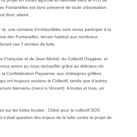
e projet en zones agricole et naturelle dans le PLU de
s Fontanelles est donc préservé de toute urbanisation :
st donc atteint.
r là, une centaine d’irréductibles sont venus participer à la
maine des Fontanelles, terrain habitué aux nombreux
urant ces 7 années de lutte.
e Françoise et de Jean-Michel, du Collectif Oxygène, et
 nous avons pu nous réchauffer grâce au délicieux vin
la Confédération Paysanne, aux châtaignes grillées
ui ont toujours soutenu le Collectif, tandis que d’autres
arnum bienvenu (merci à Vincent). A toutes et tous, un
s sur les luttes locales : Chloé pour le collectif SOS
 il était question des enjeux de la lutte contre le projet de