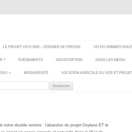
ère. Oui aux terres agricoles.
Aller
au
LE PROJET OXYLANE – DOSSIER DE PRESSE
OÙ EN SOMMES NOUS
contenu
R ?
ÉVÉNEMENTS
SOUSCRIPTION
DANS LES MEDIA
RS ! »
BIODIVERSITÉ
VOCATION AGRICOLE DU SITE ET PROJET
ercher :
notre double victoire : l’abandon du projet Oxylane ET le