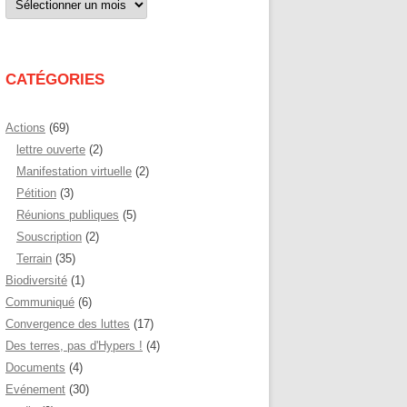
par
mois
CATÉGORIES
Actions
(69)
lettre ouverte
(2)
Manifestation virtuelle
(2)
Pétition
(3)
Réunions publiques
(5)
Souscription
(2)
Terrain
(35)
Biodiversité
(1)
Communiqué
(6)
Convergence des luttes
(17)
Des terres, pas d'Hypers !
(4)
Documents
(4)
Evénement
(30)