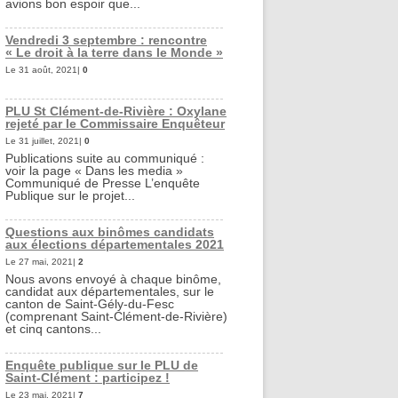
avions bon espoir que...
Vendredi 3 septembre : rencontre
« Le droit à la terre dans le Monde »
Le 31 août, 2021|
0
PLU St Clément-de-Rivière : Oxylane
rejeté par le Commissaire Enquêteur
Le 31 juillet, 2021|
0
Publications suite au communiqué :
voir la page « Dans les media »
Communiqué de Presse L’enquête
Publique sur le projet...
Questions aux binômes candidats
aux élections départementales 2021
Le 27 mai, 2021|
2
Nous avons envoyé à chaque binôme,
candidat aux départementales, sur le
canton de Saint-Gély-du-Fesc
(comprenant Saint-Clément-de-Rivière)
et cinq cantons...
Enquête publique sur le PLU de
Saint-Clément : participez !
Le 23 mai, 2021|
7