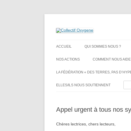
Non au projet Oxylane de St-Clément-de-Rivi
Collectif Oxygene
ACCUEIL
QUI SOMMES NOUS ?
NOS ACTIONS
COMMENT NOUS AIDE
LA FÉDÉRATION « DES TERRES, PAS D’HYPE
Rech
ELLES/ILS NOUS SOUTIENNENT
Appel urgent à tous nos s
Chères lectrices, chers lecteurs,