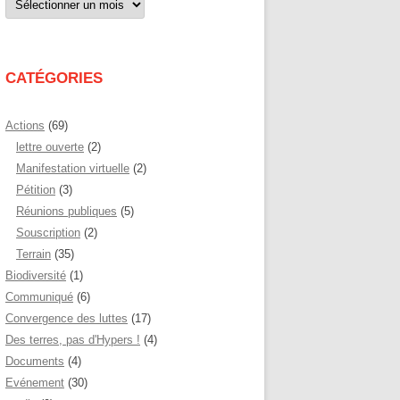
par
mois
CATÉGORIES
Actions
(69)
lettre ouverte
(2)
Manifestation virtuelle
(2)
Pétition
(3)
Réunions publiques
(5)
Souscription
(2)
Terrain
(35)
Biodiversité
(1)
Communiqué
(6)
Convergence des luttes
(17)
Des terres, pas d'Hypers !
(4)
Documents
(4)
Evénement
(30)