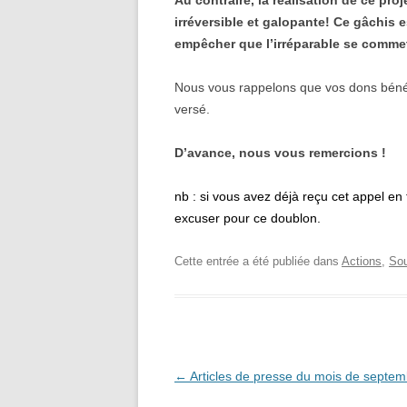
Au contraire, la réalisation de ce pr
irréversible et galopante! Ce gâchis
empêcher que l’irréparable se commet
Nous vous rappelons que vos dons bénéf
versé.
D’avance, nous vous remercions !
nb : si vous avez déjà reçu cet appel en t
excuser pour ce doublon.
Cette entrée a été publiée dans
Actions
,
Sou
Navigation
←
Articles de presse du mois de septem
des