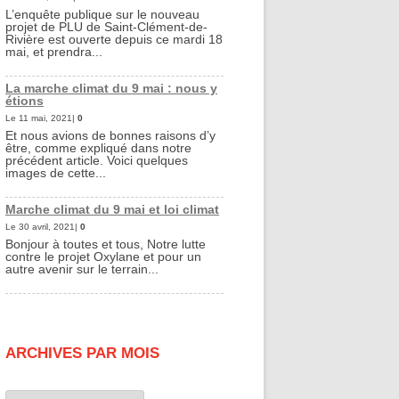
L’enquête publique sur le nouveau
projet de PLU de Saint-Clément-de-
Rivière est ouverte depuis ce mardi 18
mai, et prendra...
La marche climat du 9 mai : nous y
étions
Le 11 mai, 2021|
0
Et nous avions de bonnes raisons d’y
être, comme expliqué dans notre
précédent article. Voici quelques
images de cette...
Marche climat du 9 mai et loi climat
Le 30 avril, 2021|
0
Bonjour à toutes et tous, Notre lutte
contre le projet Oxylane et pour un
autre avenir sur le terrain...
ARCHIVES PAR MOIS
Archives