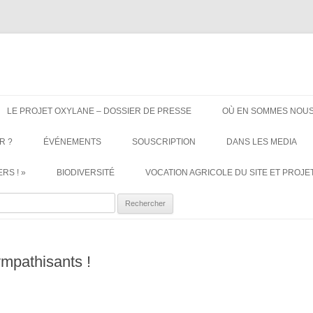
ère. Oui aux terres agricoles.
Aller
au
LE PROJET OXYLANE – DOSSIER DE PRESSE
OÙ EN SOMMES NOUS
contenu
R ?
ÉVÉNEMENTS
SOUSCRIPTION
DANS LES MEDIA
RS ! »
BIODIVERSITÉ
VOCATION AGRICOLE DU SITE ET PROJET
ercher :
ympathisants !