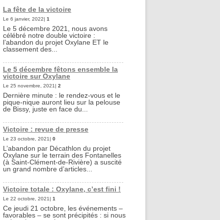
La fête de la victoire
Le 6 janvier, 2022|
1
Le 5 décembre 2021, nous avons
célébré notre double victoire :
l’abandon du projet Oxylane ET le
classement des...
Le 5 décembre fêtons ensemble la
victoire sur Oxylane
Le 25 novembre, 2021|
2
Dernière minute : le rendez-vous et le
pique-nique auront lieu sur la pelouse
de Bissy, juste en face du...
Victoire : revue de presse
Le 23 octobre, 2021|
0
L’abandon par Décathlon du projet
Oxylane sur le terrain des Fontanelles
(à Saint-Clément-de-Rivière) a suscité
un grand nombre d’articles...
Victoire totale : Oxylane, c’est fini !
Le 22 octobre, 2021|
1
Ce jeudi 21 octobre, les événements –
favorables – se sont précipités : si nous