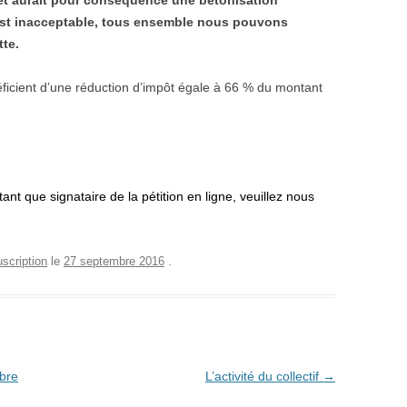
ojet aurait pour conséquence une bétonisation
 est inacceptable, tous ensemble nous pouvons
te.
icient d’une réduction d’impôt égale à 66 % du montant
ant que signataire de la pétition en ligne, veuillez nous
scription
le
27 septembre 2016
.
bre
L’activité du collectif
→