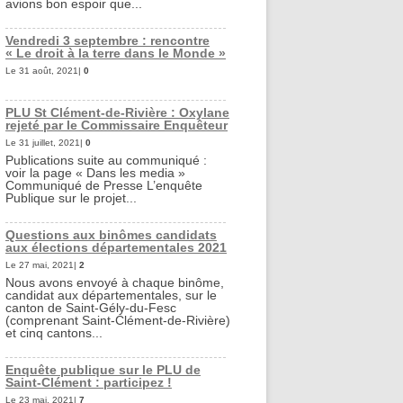
avions bon espoir que...
Vendredi 3 septembre : rencontre
« Le droit à la terre dans le Monde »
Le 31 août, 2021|
0
PLU St Clément-de-Rivière : Oxylane
rejeté par le Commissaire Enquêteur
Le 31 juillet, 2021|
0
Publications suite au communiqué :
voir la page « Dans les media »
Communiqué de Presse L’enquête
Publique sur le projet...
Questions aux binômes candidats
aux élections départementales 2021
Le 27 mai, 2021|
2
Nous avons envoyé à chaque binôme,
candidat aux départementales, sur le
canton de Saint-Gély-du-Fesc
(comprenant Saint-Clément-de-Rivière)
et cinq cantons...
Enquête publique sur le PLU de
Saint-Clément : participez !
Le 23 mai, 2021|
7