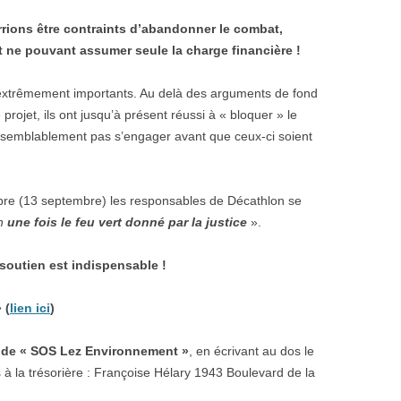
rrions être contraints d’abandonner le combat,
 ne pouvant assumer seule la charge financière !
t extrêmement importants. Au delà des arguments de fond
projet, ils ont jusqu’à présent réussi à « bloquer » le
aisemblablement pas s’engager avant que ceux-ci soient
ibre (13 septembre) les responsables de Décathlon se
on
une fois le feu vert donné par la justice
».
e soutien est indispensable !
 (
lien ici
)
e de « SOS Lez Environnement »
, en écrivant au dos le
 la trésorière : Françoise Hélary 1943 Boulevard de la