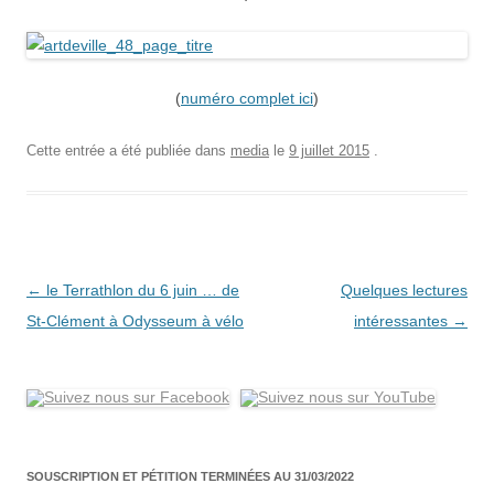
(
numéro comp
let ici
)
Cette entrée a été publiée dans
media
le
9 juillet 2015
.
Navigation
←
le Terrathlon du 6 juin … de
Quelques lectures
des
St-Clément à Odysseum à vélo
intéressantes
→
articles
SOUSCRIPTION ET PÉTITION TERMINÉES AU 31/03/2022