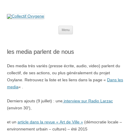
Collectif Oxygene
Non au projet Oxylane de St-Clément-de-Rivière. Oui aux terres
agricoles.
Aller
Menu
au
contenu
les media parlent de nous
Des media très variés (presse écrite, audio, video) parlent du
collectif, de ses actions, ou plus généralement du projet
Oxylane. Retrouvez la liste et les liens dans la page «
Dans les
media
« .
Derniers ajouts (9 juillet) : une
interview sur Radio Larzac
(environ 30′),
et un
article dans la revue « Art de Ville »
(démocratie locale –
environnement urbain – culture) – été 2015