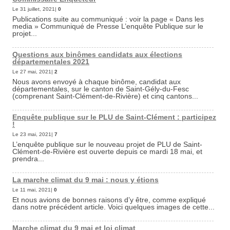
Le 31 juillet, 2021|
0
Publications suite au communiqué : voir la page « Dans les
media » Communiqué de Presse L’enquête Publique sur le
projet...
Questions aux binômes candidats aux élections
départementales 2021
Le 27 mai, 2021|
2
Nous avons envoyé à chaque binôme, candidat aux
départementales, sur le canton de Saint-Gély-du-Fesc
(comprenant Saint-Clément-de-Rivière) et cinq cantons...
Enquête publique sur le PLU de Saint-Clément : participez
!
Le 23 mai, 2021|
7
L’enquête publique sur le nouveau projet de PLU de Saint-
Clément-de-Rivière est ouverte depuis ce mardi 18 mai, et
prendra...
La marche climat du 9 mai : nous y étions
Le 11 mai, 2021|
0
Et nous avions de bonnes raisons d’y être, comme expliqué
dans notre précédent article. Voici quelques images de cette...
Marche climat du 9 mai et loi climat