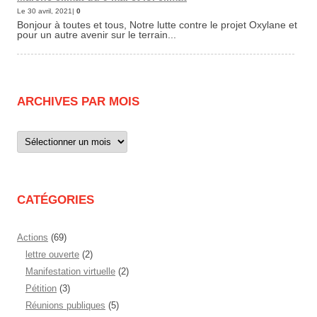
Le 30 avril, 2021|
0
Bonjour à toutes et tous, Notre lutte contre le projet Oxylane et
pour un autre avenir sur le terrain...
ARCHIVES PAR MOIS
Archives
par
mois
CATÉGORIES
Actions
(69)
lettre ouverte
(2)
Manifestation virtuelle
(2)
Pétition
(3)
Réunions publiques
(5)