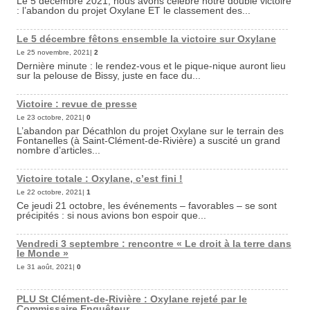
Le 5 décembre 2021, nous avons célébré notre double victoire
: l’abandon du projet Oxylane ET le classement des...
Le 5 décembre fêtons ensemble la victoire sur Oxylane
Le 25 novembre, 2021|
2
Dernière minute : le rendez-vous et le pique-nique auront lieu
sur la pelouse de Bissy, juste en face du...
Victoire : revue de presse
Le 23 octobre, 2021|
0
L’abandon par Décathlon du projet Oxylane sur le terrain des
Fontanelles (à Saint-Clément-de-Rivière) a suscité un grand
nombre d’articles...
Victoire totale : Oxylane, c’est fini !
Le 22 octobre, 2021|
1
Ce jeudi 21 octobre, les événements – favorables – se sont
précipités : si nous avions bon espoir que...
Vendredi 3 septembre : rencontre « Le droit à la terre dans
le Monde »
Le 31 août, 2021|
0
PLU St Clément-de-Rivière : Oxylane rejeté par le
Commissaire Enquêteur