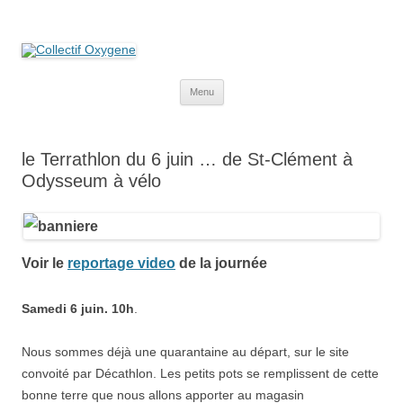
Collectif Oxygene
Non au projet Oxylane de St-Clément-de-Rivière. Oui aux terres
agricoles.
Aller
Menu
au
contenu
le Terrathlon du 6 juin … de St-Clément à
Odysseum à vélo
Voir le
reportage video
de la journée
Samedi 6 juin. 10h
.
Nous sommes déjà une quarantaine au départ, sur le site
convoité par Décathlon. Les petits pots se remplissent de cette
bonne terre que nous allons apporter au magasin