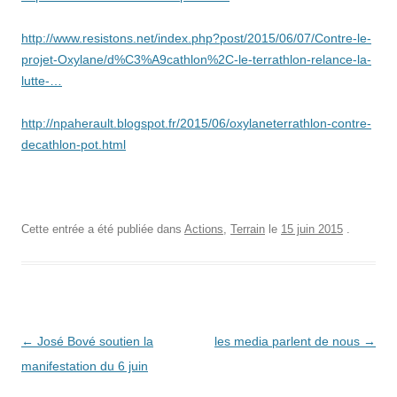
http://www.resistons.net/index.php?post/2015/06/07/Contre-le-
projet-Oxylane/d%C3%A9cathlon%2C-le-terrathlon-relance-la-
lutte-…
http://npaherault.blogspot.fr/2015/06/oxylaneterrathlon-contre-
decathlon-pot.html
Cette entrée a été publiée dans
Actions
,
Terrain
le
15 juin 2015
.
Navigation
←
José Bové soutien la
les media parlent de nous
→
des
manifestation du 6 juin
articles