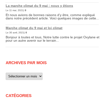
La marche climat du 9 mai : nous y étions
Le 11 mai, 2021|
0
Et nous avions de bonnes raisons d’y être, comme expliqué
dans notre précédent article. Voici quelques images de cette...
Marche climat du 9 mai et loi climat
Le 30 avril, 2021|
0
Bonjour à toutes et tous, Notre lutte contre le projet Oxylane et
pour un autre avenir sur le terrain...
ARCHIVES PAR MOIS
Archives
par
mois
CATÉGORIES