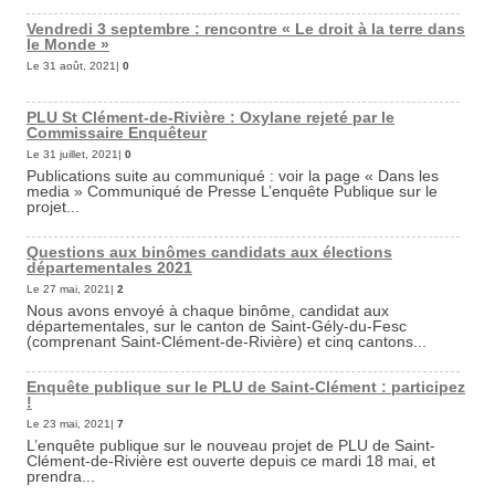
Vendredi 3 septembre : rencontre « Le droit à la terre dans
le Monde »
Le 31 août, 2021|
0
PLU St Clément-de-Rivière : Oxylane rejeté par le
Commissaire Enquêteur
Le 31 juillet, 2021|
0
Publications suite au communiqué : voir la page « Dans les
media » Communiqué de Presse L’enquête Publique sur le
projet...
Questions aux binômes candidats aux élections
départementales 2021
Le 27 mai, 2021|
2
Nous avons envoyé à chaque binôme, candidat aux
départementales, sur le canton de Saint-Gély-du-Fesc
(comprenant Saint-Clément-de-Rivière) et cinq cantons...
Enquête publique sur le PLU de Saint-Clément : participez
!
Le 23 mai, 2021|
7
L’enquête publique sur le nouveau projet de PLU de Saint-
Clément-de-Rivière est ouverte depuis ce mardi 18 mai, et
prendra...