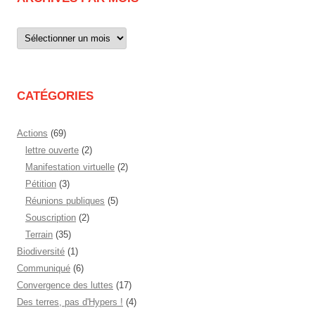
Archives
par
mois
CATÉGORIES
Actions
(69)
lettre ouverte
(2)
Manifestation virtuelle
(2)
Pétition
(3)
Réunions publiques
(5)
Souscription
(2)
Terrain
(35)
Biodiversité
(1)
Communiqué
(6)
Convergence des luttes
(17)
Des terres, pas d'Hypers !
(4)