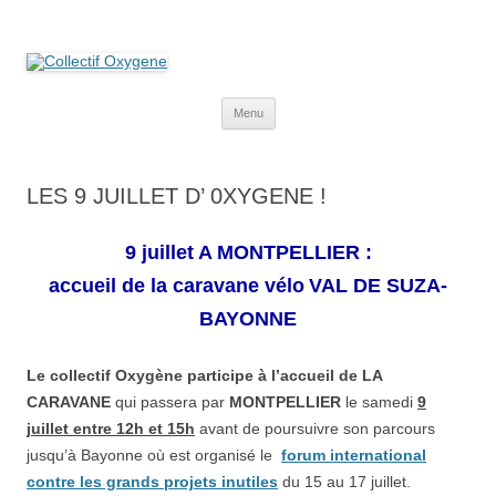
Collectif Oxygene
Non au projet Oxylane de St-Clément-de-Rivière. Oui aux terres
agricoles.
Aller
Menu
au
contenu
LES 9 JUILLET D’ 0XYGENE !
9 juillet A MONTPELLIER :
accueil de la caravane
vélo
VAL DE SUZA-
BAYONNE
Le collectif
Oxygène
participe à l’accueil de LA
CARAVANE
qui passera par
MONTPELLIER
le samedi
9
juillet entre 12h et 15h
avant de poursuivre son parcours
jusqu’à Bayonne où est organisé le
forum international
contre les grands projets inutiles
du 15 au 17 juillet.