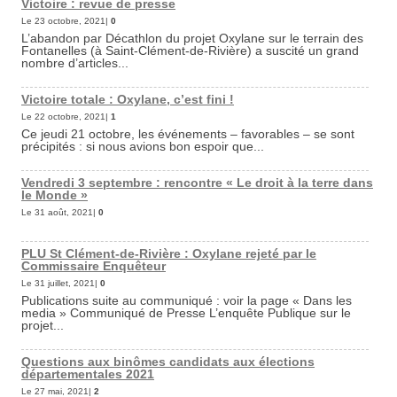
Victoire : revue de presse
Le 23 octobre, 2021|
0
L’abandon par Décathlon du projet Oxylane sur le terrain des
Fontanelles (à Saint-Clément-de-Rivière) a suscité un grand
nombre d’articles...
Victoire totale : Oxylane, c’est fini !
Le 22 octobre, 2021|
1
Ce jeudi 21 octobre, les événements – favorables – se sont
précipités : si nous avions bon espoir que...
Vendredi 3 septembre : rencontre « Le droit à la terre dans
le Monde »
Le 31 août, 2021|
0
PLU St Clément-de-Rivière : Oxylane rejeté par le
Commissaire Enquêteur
Le 31 juillet, 2021|
0
Publications suite au communiqué : voir la page « Dans les
media » Communiqué de Presse L’enquête Publique sur le
projet...
Questions aux binômes candidats aux élections
départementales 2021
Le 27 mai, 2021|
2