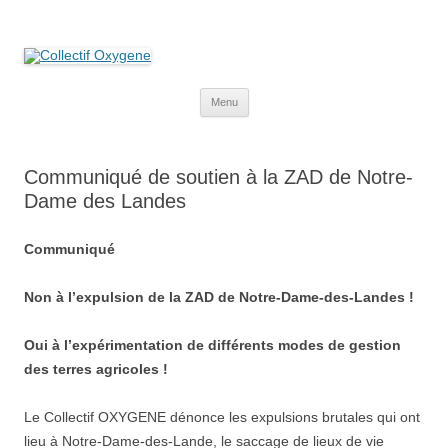
Collectif Oxygene
Non au projet Oxylane de St-Clément-de-Rivière. Oui aux terres
agricoles.
Aller
Menu
au
contenu
Communiqué de soutien à la ZAD de Notre-
Dame des Landes
Communiqué
Non à l’expulsion de la ZAD de Notre-Dame-des-Landes !
Oui à l’expérimentation de différents modes de gestion
des terres agricoles !
Le Collectif OXYGENE dénonce les expulsions brutales qui ont
lieu à Notre-Dame-des-Lande, le saccage de lieux de vie