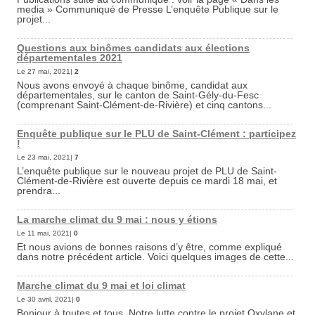
media » Communiqué de Presse L’enquête Publique sur le
projet...
Questions aux binômes candidats aux élections
départementales 2021
Le 27 mai, 2021|
2
Nous avons envoyé à chaque binôme, candidat aux
départementales, sur le canton de Saint-Gély-du-Fesc
(comprenant Saint-Clément-de-Rivière) et cinq cantons...
Enquête publique sur le PLU de Saint-Clément : participez
!
Le 23 mai, 2021|
7
L’enquête publique sur le nouveau projet de PLU de Saint-
Clément-de-Rivière est ouverte depuis ce mardi 18 mai, et
prendra...
La marche climat du 9 mai : nous y étions
Le 11 mai, 2021|
0
Et nous avions de bonnes raisons d’y être, comme expliqué
dans notre précédent article. Voici quelques images de cette...
Marche climat du 9 mai et loi climat
Le 30 avril, 2021|
0
Bonjour à toutes et tous, Notre lutte contre le projet Oxylane et