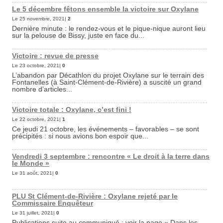
Le 5 décembre fêtons ensemble la victoire sur Oxylane
Le 25 novembre, 2021|
2
Dernière minute : le rendez-vous et le pique-nique auront lieu
sur la pelouse de Bissy, juste en face du...
Victoire : revue de presse
Le 23 octobre, 2021|
0
L’abandon par Décathlon du projet Oxylane sur le terrain des
Fontanelles (à Saint-Clément-de-Rivière) a suscité un grand
nombre d’articles...
Victoire totale : Oxylane, c’est fini !
Le 22 octobre, 2021|
1
Ce jeudi 21 octobre, les événements – favorables – se sont
précipités : si nous avions bon espoir que...
Vendredi 3 septembre : rencontre « Le droit à la terre dans
le Monde »
Le 31 août, 2021|
0
PLU St Clément-de-Rivière : Oxylane rejeté par le
Commissaire Enquêteur
Le 31 juillet, 2021|
0
Publications suite au communiqué : voir la page « Dans les