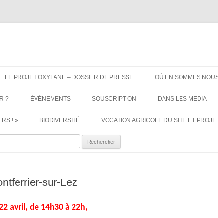
ère. Oui aux terres agricoles.
Aller
au
LE PROJET OXYLANE – DOSSIER DE PRESSE
OÙ EN SOMMES NOUS
contenu
R ?
ÉVÉNEMENTS
SOUSCRIPTION
DANS LES MEDIA
RS ! »
BIODIVERSITÉ
VOCATION AGRICOLE DU SITE ET PROJET
ercher :
ntferrier-sur-Lez
2 avril, de 14h30 à 22h,