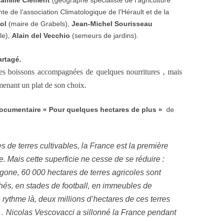
amille Clément
(géographe spécialiste de l’agriculture
te de l’association Climatologique de l’Hérault et de la
ol
(maire de Grabels),
Jean-Michel Sourisseau
le),
Alain del Vecchio
(semeurs de jardins).
artagé.
des boissons accompagnées de quelques nourritures , mais
menant un plat de son choix.
documentaire « Pour quelques hectares de plus »
de
s de terres cultivables, la France est la première
. Mais cette superficie ne cesse de se réduire :
one, 60 000 hectares de terres agricoles sont
és, en stades de football, en immeubles de
 rythme là, deux millions d’hectares de ces terres
0… Nicolas Vescovacci a sillonné la France pendant