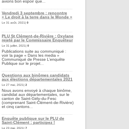
avions bon espoir que...
Vendredi 3 septembre : rencontre
« Le droit à la terre dans le Monde »
Le 31 août, 2021|
0
PLU St Clément-de-Rivière : Oxylane
rejeté par le Commissaire Enquêteur
Le 31 juillet, 2021|
0
Publications suite au communiqué :
voir la page « Dans les media »
Communiqué de Presse L’enquête
Publique sur le projet...
Questions aux binômes candidats
aux élections départementales 2021
Le 27 mai, 2021|
2
Nous avons envoyé à chaque binôme,
candidat aux départementales, sur le
canton de Saint-Gély-du-Fesc
(comprenant Saint-Clément-de-Rivière)
et cinq cantons...
Enquête publique sur le PLU de
Saint-Clément : participez !
Le 23 mai, 2021|
7