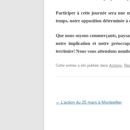
Participer à cette journée sera une ma
temps, notre opposition déterminée à 
Que nous soyons commerçants, paysans
notre implication et notre préoccup
territoire! Nous vous attendons nomb
Cette entrée a été publiée dans
Actions
,
Réu
Navigation
←
L’action du 25 mars à Montpellier
des
articles