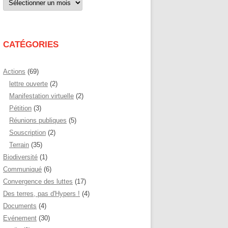
par
mois
CATÉGORIES
Actions
(69)
lettre ouverte
(2)
Manifestation virtuelle
(2)
Pétition
(3)
Réunions publiques
(5)
Souscription
(2)
Terrain
(35)
Biodiversité
(1)
Communiqué
(6)
Convergence des luttes
(17)
Des terres, pas d'Hypers !
(4)
Documents
(4)
Evénement
(30)