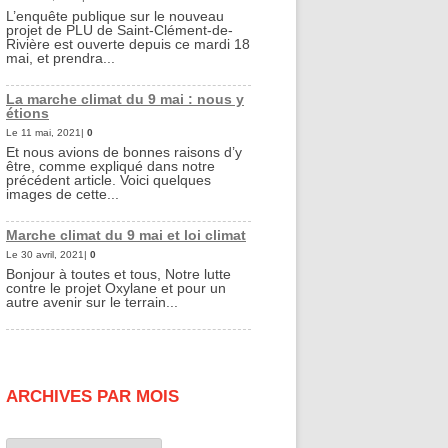
L’enquête publique sur le nouveau
projet de PLU de Saint-Clément-de-
Rivière est ouverte depuis ce mardi 18
mai, et prendra...
La marche climat du 9 mai : nous y
étions
Le 11 mai, 2021|
0
Et nous avions de bonnes raisons d’y
être, comme expliqué dans notre
précédent article. Voici quelques
images de cette...
Marche climat du 9 mai et loi climat
Le 30 avril, 2021|
0
Bonjour à toutes et tous, Notre lutte
contre le projet Oxylane et pour un
autre avenir sur le terrain...
ARCHIVES PAR MOIS
Archives