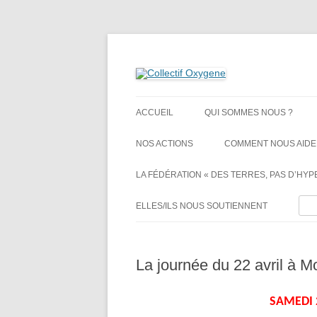
Non au projet Oxylane de St-Clément-de-Rivi
Collectif Oxygene
ACCUEIL
QUI SOMMES NOUS ?
NOS ACTIONS
COMMENT NOUS AIDE
LA FÉDÉRATION « DES TERRES, PAS D’HYPE
Rech
ELLES/ILS NOUS SOUTIENNENT
La journée du 22 avril à Mo
SAMEDI 2