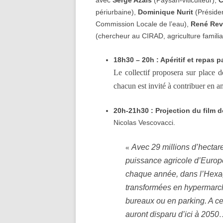
avec
Serge Azaïs
(Paysan-viticulteur),
C
périurbaine),
Dominique Nurit
(Présiden
Commission Locale de l’eau),
René Rev
(chercheur au CIRAD, agriculture familia
18h30 – 20h : Apéritif et repas p
Le collectif proposera sur place 
chacun est invité à contribuer en a
20h-21h30 : Projection du film 
Nicolas Vescovacci.
Avec 29 millions d’hectare
«
puissance agricole d’Europe
chaque année, dans l’Hexag
transformées en hypermarch
bureaux ou en parking. A ce
auront disparu d’ici à 205