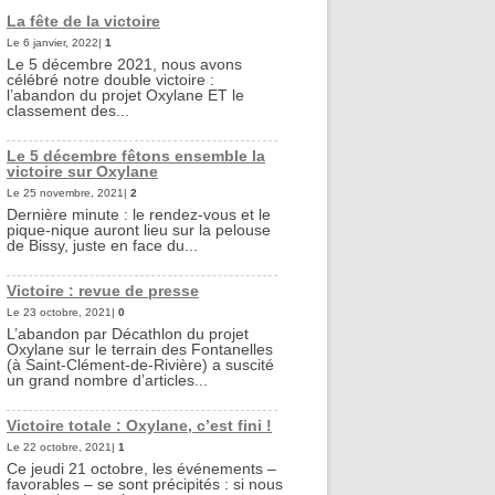
La fête de la victoire
Le 6 janvier, 2022|
1
Le 5 décembre 2021, nous avons
célébré notre double victoire :
l’abandon du projet Oxylane ET le
classement des...
Le 5 décembre fêtons ensemble la
victoire sur Oxylane
Le 25 novembre, 2021|
2
Dernière minute : le rendez-vous et le
pique-nique auront lieu sur la pelouse
de Bissy, juste en face du...
Victoire : revue de presse
Le 23 octobre, 2021|
0
L’abandon par Décathlon du projet
Oxylane sur le terrain des Fontanelles
(à Saint-Clément-de-Rivière) a suscité
un grand nombre d’articles...
Victoire totale : Oxylane, c’est fini !
Le 22 octobre, 2021|
1
Ce jeudi 21 octobre, les événements –
favorables – se sont précipités : si nous