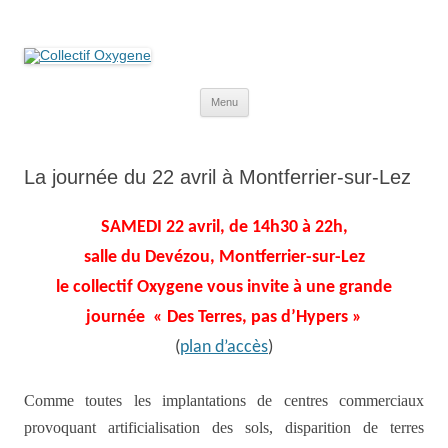
Collectif Oxygene
Non au projet Oxylane de St-Clément-de-Rivière. Oui aux terres
agricoles.
Aller
Menu
au
contenu
La journée du 22 avril à Montferrier-sur-Lez
SAMEDI 22 avril, de 14h30 à 22h,
salle du Devézou, Montferrier-sur-Lez
le collectif Oxygene vous invite à une grande
journée « Des Terres, pas d’Hypers »
(
plan d’accès
)
Comme toutes les implantations de centres commerciaux
provoquant artificialisation des sols, disparition de terres