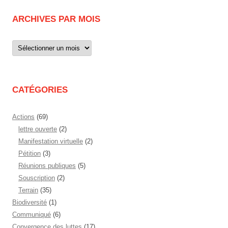
ARCHIVES PAR MOIS
Archives
par
mois
CATÉGORIES
Actions
(69)
lettre ouverte
(2)
Manifestation virtuelle
(2)
Pétition
(3)
Réunions publiques
(5)
Souscription
(2)
Terrain
(35)
Biodiversité
(1)
Communiqué
(6)
Convergence des luttes
(17)