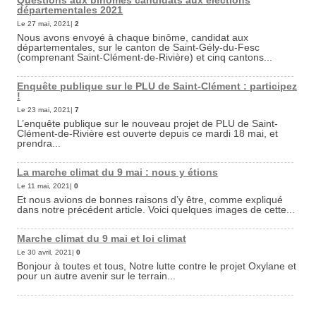
Questions aux binômes candidats aux élections
départementales 2021
Le 27 mai, 2021|
2
Nous avons envoyé à chaque binôme, candidat aux
départementales, sur le canton de Saint-Gély-du-Fesc
(comprenant Saint-Clément-de-Rivière) et cinq cantons...
Enquête publique sur le PLU de Saint-Clément : participez
!
Le 23 mai, 2021|
7
L’enquête publique sur le nouveau projet de PLU de Saint-
Clément-de-Rivière est ouverte depuis ce mardi 18 mai, et
prendra...
La marche climat du 9 mai : nous y étions
Le 11 mai, 2021|
0
Et nous avions de bonnes raisons d’y être, comme expliqué
dans notre précédent article. Voici quelques images de cette...
Marche climat du 9 mai et loi climat
Le 30 avril, 2021|
0
Bonjour à toutes et tous, Notre lutte contre le projet Oxylane et
pour un autre avenir sur le terrain...