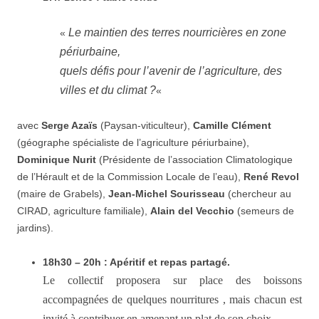
Le maintien des terres nourricières en zone
«
périurbaine,
quels défis pour l’avenir de l’agriculture, des
villes et du climat ?
«
avec
Serge Azaïs
(Paysan-viticulteur),
Camille Clément
(géographe spécialiste de l’agriculture périurbaine),
Dominique Nurit
(Présidente de l’association Climatologique
de l’Hérault et de la Commission Locale de l’eau),
René Revol
(maire de Grabels),
Jean-Michel Sourisseau
(chercheur au
CIRAD, agriculture familiale),
Alain del Vecchio
(semeurs de
jardins).
18h30 – 20h : Apéritif et repas partagé.
Le collectif proposera sur place des boissons
accompagnées de quelques nourritures , mais chacun est
invité à contribuer en amenant un plat de son choix.