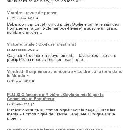
sur la pelouse de Bissy, juste en face du...
Victoire : revue de presse
Le 23 octobre, 2021|
0
L’abandon par Décathlon du projet Oxylane sur le terrain des
Fontanelles (à Saint-Clément-de-Rivière) a suscité un grand
nombre d’articles...
Victoire totale : Oxylane, c’est fini !
Le 22 octobre, 2021|
1
Ce jeudi 21 octobre, les événements – favorables – se sont
précipités : si nous avions bon espoir que...
Vendredi 3 septembre : rencontre « Le droit à la terre dans
le Monde »
Le 31 août, 2021|
0
PLU St Clément-de-Rivière : Oxylane rejeté par le
Commissaire Enquêteur
Le 31 juillet, 2021|
0
Publications suite au communiqué : voir la page « Dans les
media » Communiqué de Presse L’enquête Publique sur le
projet...