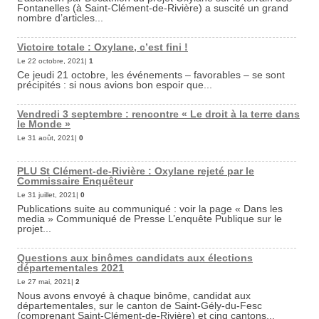
Fontanelles (à Saint-Clément-de-Rivière) a suscité un grand
nombre d’articles...
Victoire totale : Oxylane, c’est fini !
Le 22 octobre, 2021|
1
Ce jeudi 21 octobre, les événements – favorables – se sont
précipités : si nous avions bon espoir que...
Vendredi 3 septembre : rencontre « Le droit à la terre dans
le Monde »
Le 31 août, 2021|
0
PLU St Clément-de-Rivière : Oxylane rejeté par le
Commissaire Enquêteur
Le 31 juillet, 2021|
0
Publications suite au communiqué : voir la page « Dans les
media » Communiqué de Presse L’enquête Publique sur le
projet...
Questions aux binômes candidats aux élections
départementales 2021
Le 27 mai, 2021|
2
Nous avons envoyé à chaque binôme, candidat aux
départementales, sur le canton de Saint-Gély-du-Fesc
(comprenant Saint-Clément-de-Rivière) et cinq cantons...