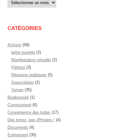
Archives
par
mois
CATÉGORIES
Actions
(69)
lettre ouverte
(2)
Manifestation virtuelle
(2)
Pétition
(3)
Réunions publiques
(5)
Souscription
(2)
Terrain
(35)
Biodiversité
(1)
Communiqué
(6)
Convergence des luttes
(17)
Des terres, pas d'Hypers !
(4)
Documents
(4)
Evénement
(30)