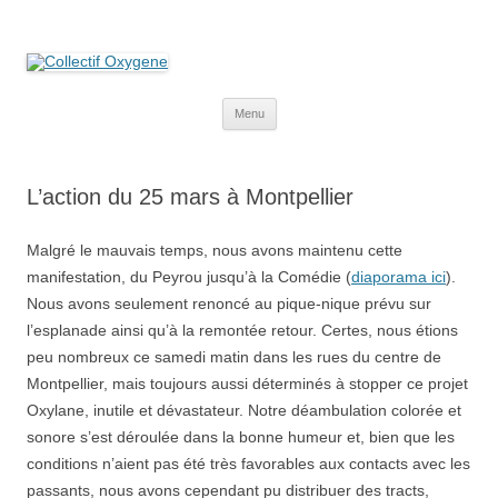
Collectif Oxygene
Non au projet Oxylane de St-Clément-de-Rivière. Oui aux terres
agricoles.
Aller
Menu
au
contenu
L’action du 25 mars à Montpellier
Malgré le mauvais temps, nous avons maintenu cette
manifestation, du Peyrou jusqu’à la Comédie (
diaporama ici
).
Nous avons seulement renoncé au pique-nique prévu sur
l’esplanade ainsi qu’à la remontée retour. Certes, nous étions
peu nombreux ce samedi matin dans les rues du centre de
Montpellier, mais toujours aussi déterminés à stopper ce projet
Oxylane, inutile et dévastateur. Notre déambulation colorée et
sonore s’est déroulée dans la bonne humeur et, bien que les
conditions n’aient pas été très favorables aux contacts avec les
passants, nous avons cependant pu distribuer des tracts,