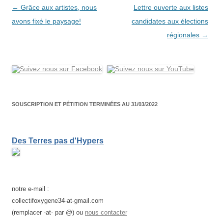
Navigation
←
Grâce aux artistes, nous
Lettre ouverte aux listes
des
avons fixé le paysage!
candidates aux élections
articles
régionales
→
SOUSCRIPTION ET PÉTITION TERMINÉES AU 31/03/2022
Des Terres pas d'Hypers
notre e-mail :
collectifoxygene34-at-gmail.com
(remplacer -at- par @) ou
nous contacter