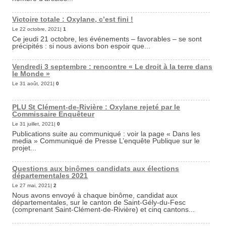
Victoire totale : Oxylane, c’est fini !
Le 22 octobre, 2021|
1
Ce jeudi 21 octobre, les événements – favorables – se sont
précipités : si nous avions bon espoir que...
Vendredi 3 septembre : rencontre « Le droit à la terre dans
le Monde »
Le 31 août, 2021|
0
PLU St Clément-de-Rivière : Oxylane rejeté par le
Commissaire Enquêteur
Le 31 juillet, 2021|
0
Publications suite au communiqué : voir la page « Dans les
media » Communiqué de Presse L’enquête Publique sur le
projet...
Questions aux binômes candidats aux élections
départementales 2021
Le 27 mai, 2021|
2
Nous avons envoyé à chaque binôme, candidat aux
départementales, sur le canton de Saint-Gély-du-Fesc
(comprenant Saint-Clément-de-Rivière) et cinq cantons...