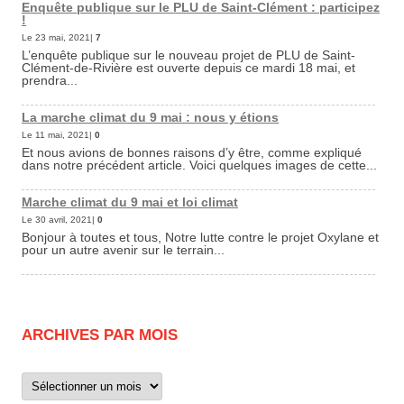
Enquête publique sur le PLU de Saint-Clément : participez
!
Le 23 mai, 2021|
7
L’enquête publique sur le nouveau projet de PLU de Saint-
Clément-de-Rivière est ouverte depuis ce mardi 18 mai, et
prendra...
La marche climat du 9 mai : nous y étions
Le 11 mai, 2021|
0
Et nous avions de bonnes raisons d’y être, comme expliqué
dans notre précédent article. Voici quelques images de cette...
Marche climat du 9 mai et loi climat
Le 30 avril, 2021|
0
Bonjour à toutes et tous, Notre lutte contre le projet Oxylane et
pour un autre avenir sur le terrain...
ARCHIVES PAR MOIS
Archives
par