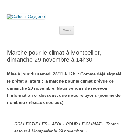
Collectif Oxygene
Non au projet Oxylane de St-Clément-de-Rivière. Oui aux terres
agricoles.
Aller
Menu
au
contenu
Marche pour le climat à Montpellier,
dimanche 29 novembre à 14h30
Mise à jour du samedi 28/11 à 12h. :
Comme déjà signalé
le préfet a interdit la marche pour le climat prévue ce
dimanche 29 novembre. Nous venons de recevoir
l’information ci-dessous, que nous relayons (comme de
nombreux réseaux sociaux)
COLLECTIF LES « JEDI » POUR LE CLIMAT
« Toutes
et tous à Montpellier le 29 novembre »