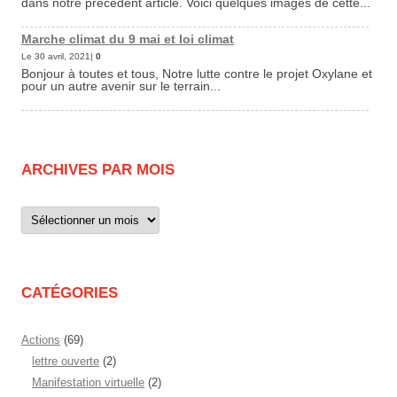
dans notre précédent article. Voici quelques images de cette...
Marche climat du 9 mai et loi climat
Le 30 avril, 2021|
0
Bonjour à toutes et tous, Notre lutte contre le projet Oxylane et
pour un autre avenir sur le terrain...
ARCHIVES PAR MOIS
Archives
par
mois
CATÉGORIES
Actions
(69)
lettre ouverte
(2)
Manifestation virtuelle
(2)