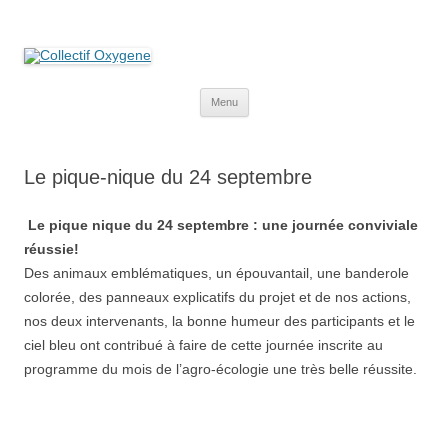
Collectif Oxygene
Non au projet Oxylane de St-Clément-de-Rivière. Oui aux terres
agricoles.
Aller
Menu
au
contenu
Le pique-nique du 24 septembre
Le pique nique du 24 septembre : une journée conviviale
réussie!
Des animaux emblématiques, un épouvantail, une banderole
colorée, des panneaux explicatifs du projet et de nos actions,
nos deux intervenants, la bonne humeur des participants et le
ciel bleu ont contribué à faire de cette journée inscrite au
programme du mois de l’agro-écologie une très belle réussite.