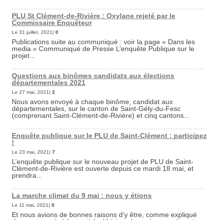
PLU St Clément-de-Rivière : Oxylane rejeté par le
Commissaire Enquêteur
Le 31 juillet, 2021|
0
Publications suite au communiqué : voir la page « Dans les
media » Communiqué de Presse L’enquête Publique sur le
projet...
Questions aux binômes candidats aux élections
départementales 2021
Le 27 mai, 2021|
2
Nous avons envoyé à chaque binôme, candidat aux
départementales, sur le canton de Saint-Gély-du-Fesc
(comprenant Saint-Clément-de-Rivière) et cinq cantons...
Enquête publique sur le PLU de Saint-Clément : participez
!
Le 23 mai, 2021|
7
L’enquête publique sur le nouveau projet de PLU de Saint-
Clément-de-Rivière est ouverte depuis ce mardi 18 mai, et
prendra...
La marche climat du 9 mai : nous y étions
Le 11 mai, 2021|
0
Et nous avions de bonnes raisons d’y être, comme expliqué