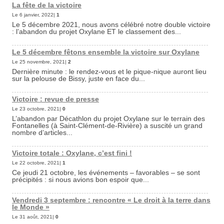
La fête de la victoire
Le 6 janvier, 2022|
1
Le 5 décembre 2021, nous avons célébré notre double victoire
: l’abandon du projet Oxylane ET le classement des...
Le 5 décembre fêtons ensemble la victoire sur Oxylane
Le 25 novembre, 2021|
2
Dernière minute : le rendez-vous et le pique-nique auront lieu
sur la pelouse de Bissy, juste en face du...
Victoire : revue de presse
Le 23 octobre, 2021|
0
L’abandon par Décathlon du projet Oxylane sur le terrain des
Fontanelles (à Saint-Clément-de-Rivière) a suscité un grand
nombre d’articles...
Victoire totale : Oxylane, c’est fini !
Le 22 octobre, 2021|
1
Ce jeudi 21 octobre, les événements – favorables – se sont
précipités : si nous avions bon espoir que...
Vendredi 3 septembre : rencontre « Le droit à la terre dans
le Monde »
Le 31 août, 2021|
0