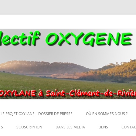
ère. Oui aux terres agricoles.
Aller
au
LE PROJET OXYLANE – DOSSIER DE PRESSE
OÙ EN SOMMES NOUS ?
contenu
TS
SOUSCRIPTION
DANS LES MEDIA
LIENS
CONTAC