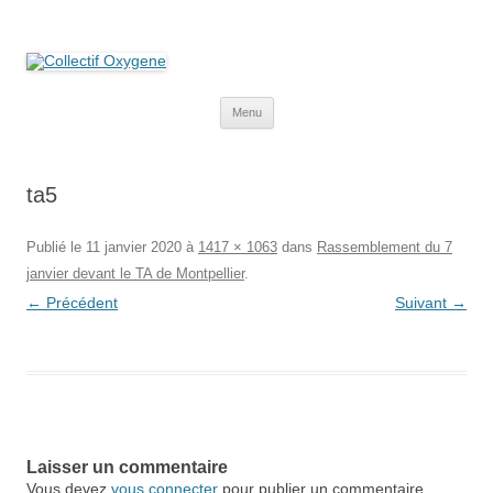
Collectif Oxygene
Non au projet Oxylane de St-Clément-de-Rivière. Oui aux terres
agricoles.
Aller
Menu
au
contenu
ta5
Publié le
11 janvier 2020
à
1417 × 1063
dans
Rassemblement du 7
janvier devant le TA de Montpellier
.
← Précédent
Suivant →
Laisser un commentaire
Vous devez
vous connecter
pour publier un commentaire.