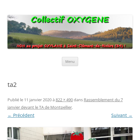
Collectif Oxygene
Non au projet Oxylane de St-Clément-de-Rivière. Oui aux terres
agricoles.
Aller
Menu
au
contenu
ta2
Publié le
11 janvier 2020
à
822 × 490
dans
Rassemblement du 7
janvier devant le TA de Montpellier
.
← Précédent
Suivant →