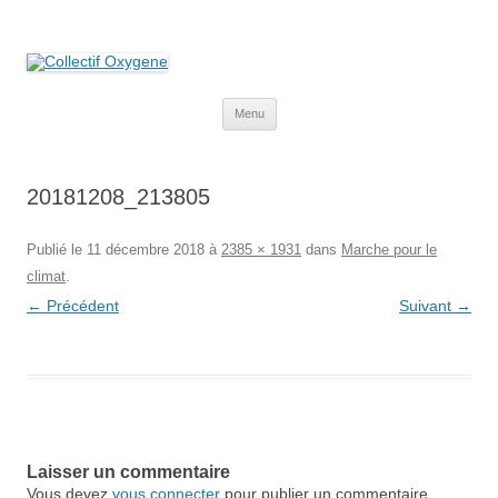
Collectif Oxygene
Non au projet Oxylane de St-Clément-de-Rivière. Oui aux terres
agricoles.
Aller
Menu
au
contenu
20181208_213805
Publié le
11 décembre 2018
à
2385 × 1931
dans
Marche pour le
climat
.
← Précédent
Suivant →
Laisser un commentaire
Vous devez
vous connecter
pour publier un commentaire.