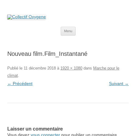
Collectif Oxygene
Non au projet Oxylane de St-Clément-de-Rivière. Oui aux terres
agricoles.
Aller
Menu
au
contenu
Nouveau film.Film_Instantané
Publié le
11 décembre 2018
à
1920 × 1080
dans
Marche pour le
climat
.
← Précédent
Suivant →
Laisser un commentaire
Vous devez
vous connecter
pour publier un commentaire.