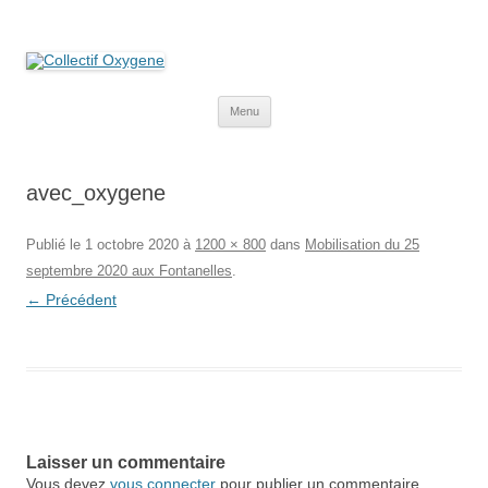
Collectif Oxygene
Non au projet Oxylane de St-Clément-de-Rivière. Oui aux terres
agricoles.
Aller
Menu
au
contenu
avec_oxygene
Publié le
1 octobre 2020
à
1200 × 800
dans
Mobilisation du 25
septembre 2020 aux Fontanelles
.
← Précédent
Laisser un commentaire
Vous devez
vous connecter
pour publier un commentaire.