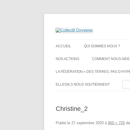
Non au projet Oxylane de St-Clément-de-Rivi
Collectif Oxygene
ACCUEIL
QUI SOMMES NOUS ?
NOS ACTIONS
COMMENT NOUS AIDE
LA FÉDÉRATION « DES TERRES, PAS D’HYPE
Rech
ELLES/ILS NOUS SOUTIENNENT
Christine_2
Publié le
27 septembre 2020
à
960 × 720
da