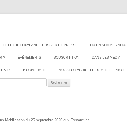
ère. Oui aux terres agricoles.
Aller
au
LE PROJET OXYLANE – DOSSIER DE PRESSE
OÙ EN SOMMES NOUS
contenu
R ?
ÉVÉNEMENTS
SOUSCRIPTION
DANS LES MEDIA
RS ! »
BIODIVERSITÉ
VOCATION AGRICOLE DU SITE ET PROJET
ercher :
ns
Mobilisation du 25 septembre 2020 aux Fontanelles
.