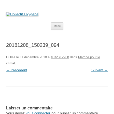
Collectif Oxygene
Non au projet Oxylane de St-Clément-de-Rivière. Oui aux terres
agricoles.
Aller
Menu
au
contenu
20181208_150239_094
Publié le
11 décembre 2018
à
4032 × 2268
dans
Marche pour le
climat
.
← Précédent
Suivant →
Laisser un commentaire
Vous devez
vous connecter
pour publier un commentaire.