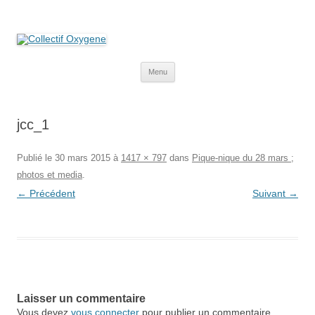
Collectif Oxygene
Non au projet Oxylane de St-Clément-de-Rivière. Oui aux terres
agricoles.
Aller
Menu
au
contenu
jcc_1
Publié le
30 mars 2015
à
1417 × 797
dans
Pique-nique du 28 mars ;
photos et media
.
← Précédent
Suivant →
Laisser un commentaire
Vous devez
vous connecter
pour publier un commentaire.