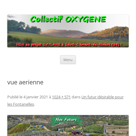
Collectif Oxygene
Non au projet Oxylane de St-Clément-de-Rivière. Oui aux terres
agricoles.
Aller
Menu
au
contenu
vue aerienne
Publié le
4 janvier 2021
à
1024 × 571
dans
Un futur désirable pour
les Fontanelles
.