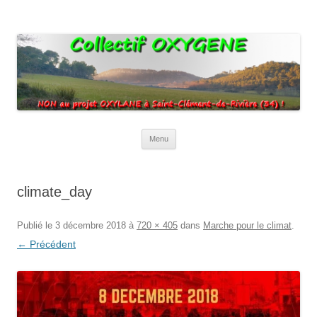
Collectif Oxygene
Non au projet Oxylane de St-Clément-de-Rivière. Oui aux terres
agricoles.
Aller
Menu
au
contenu
climate_day
Publié le
3 décembre 2018
à
720 × 405
dans
Marche pour le climat
.
← Précédent