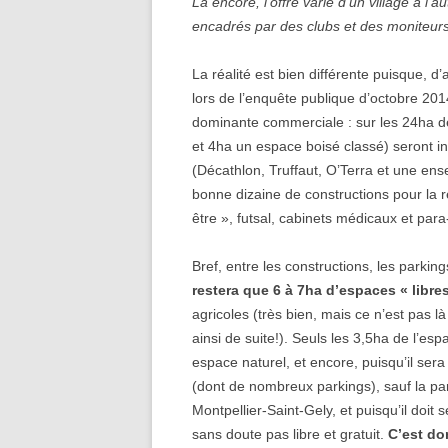
Là encore, l’offre varie d’un village à l’
encadrés par des clubs et des moniteur
La réalité est bien différente puisque,
lors de l’enquête publique d’octobre 2014, 
dominante commerciale : sur les 24ha de
et 4ha un espace boisé classé) seront i
(Décathlon, Truffaut, O’Terra et une ens
bonne dizaine de constructions pour la re
être », futsal, cabinets médicaux et para
Bref, entre les constructions, les parking
restera que 6 à 7ha d’espaces « libre
agricoles (très bien, mais ce n’est pas l
ainsi de suite!). Seuls les 3,5ha de l’es
espace naturel, et encore, puisqu’il se
(dont de nombreux parkings), sauf la par
Montpellier-Saint-Gely, et puisqu’il doit
sans doute pas libre et gratuit.
C’est do