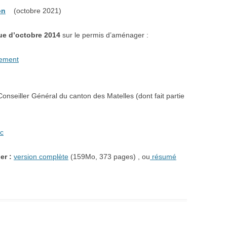
on
(octobre
2021
)
ue d’octobre 2014
sur le permis d’aménager :
nement
Conseiller Général du canton des Matelles (dont fait partie
oc
er :
version complète
(159Mo, 373 pages) , ou
résumé