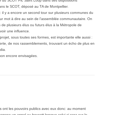
le du SCOT Pic Saint Loup dans ses dispositions
ans le SCOT, déposé au TA de Montpellier.
 : il y a encore un second tour sur plusieurs communes du
leur mot à dire au sein de l’assemblée communautaire. On
 de plusieurs élus ou futurs élus à la Métropole de
voir une influence.
projet, sous toutes ses formes, est importante elle aussi :
uverte, de nos rassemblements, trouvant un écho de plus en
dia.
 non encore envisagées.
↓
ils ont les pouvoirs publics avec eux donc: au moment
ropose un appel au boycott lorsque celui ci sera sur le