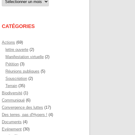
par
mois
CATÉGORIES
Actions
(69)
lettre ouverte
(2)
Manifestation virtuelle
(2)
Pétition
(3)
Réunions publiques
(5)
Souscription
(2)
Terrain
(35)
Biodiversité
(1)
Communiqué
(6)
Convergence des luttes
(17)
Des terres, pas d'Hypers !
(4)
Documents
(4)
Evénement
(30)