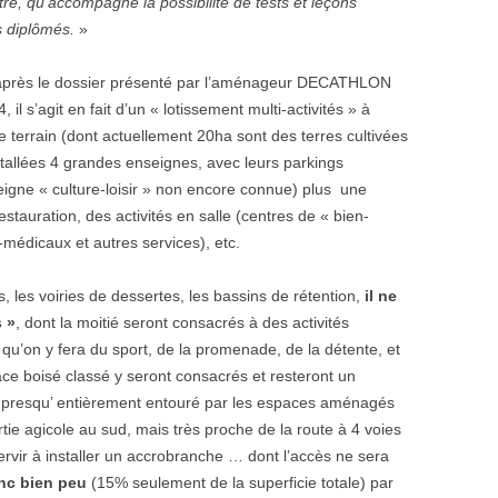
autre, qu’accompagne la possibilité de tests et leçons
s diplômés.
»
 d’après le dossier présenté par l’aménageur DECATHLON
il s’agit en fait d’un « lotissement multi-activités » à
 terrain (dont actuellement 20ha sont des terres cultivées
ntallées 4 grandes enseignes, avec leurs parkings
eigne « culture-loisir » non encore connue) plus une
stauration, des activités en salle (centres de « bien-
-médicaux et autres services), etc.
s, les voiries de dessertes, les bassins de rétention,
il ne
s »
, dont la moitié seront consacrés à des activités
à qu’on y fera du sport, de la promenade, de la détente, et
pace boisé classé y seront consacrés et resteront un
ra presqu’ entièrement entouré par les espaces aménagés
tie agicole au sud, mais très proche de la route à 4 voies
 servir à installer un accrobranche … dont l’accès ne sera
nc bien peu
(15% seulement de la superficie totale) par