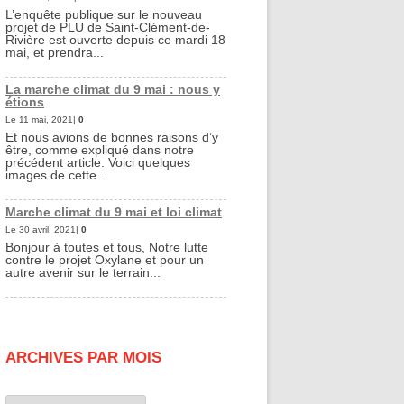
L’enquête publique sur le nouveau
projet de PLU de Saint-Clément-de-
Rivière est ouverte depuis ce mardi 18
mai, et prendra...
La marche climat du 9 mai : nous y
étions
Le 11 mai, 2021|
0
Et nous avions de bonnes raisons d’y
être, comme expliqué dans notre
précédent article. Voici quelques
images de cette...
Marche climat du 9 mai et loi climat
Le 30 avril, 2021|
0
Bonjour à toutes et tous, Notre lutte
contre le projet Oxylane et pour un
autre avenir sur le terrain...
ARCHIVES PAR MOIS
Archives