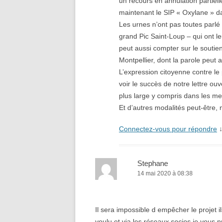
un recours en annulation partiel
maintenant le SIP « Oxylane » d
Les urnes n’ont pas toutes parlé
grand Pic Saint-Loup – qui ont 
peut aussi compter sur le soutien
Montpellier, dont la parole peut a
L’expression citoyenne contre le 
voir le succès de notre lettre o
plus large y compris dans les me
Et d’autres modalités peut-être,
Connectez-vous pour répondre
Stephane
14 mai 2020 à 08:38
Il sera impossible d empêcher le projet 
voulu et via les réseaux socios je vous p