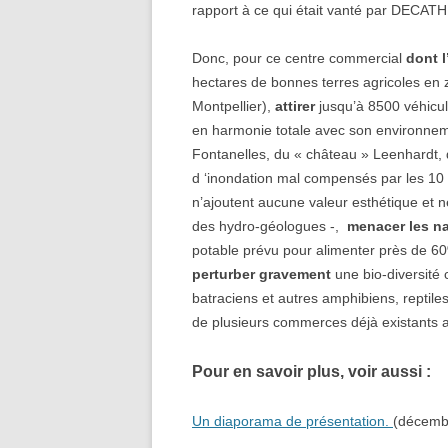
rapport à ce qui était vanté par DECAT
Donc, pour ce centre commercial
dont l’
hectares de bonnes terres agricoles en 
Montpellier),
attirer
jusqu’à 8500 véhicul
en harmonie totale avec son environne
Fontanelles, du « château » Leenhardt, d
d ‘inondation mal compensés par les 10
n’ajoutent aucune valeur esthétique et n
des hydro-géologues -,
menacer les n
potable prévu pour alimenter près de 60
perturber gravement
une bio-diversité
batraciens et autres amphibiens, reptiles,
de plusieurs commerces déjà existants au
Pour en savoir plus, voir aussi :
Un diaporama de présentation.
(décemb