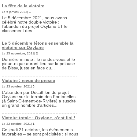
La fête de la victoire
Le 6 janvier, 2022|
1
Le 5 décembre 2021, nous avons
célébré notre double victoire :
l’abandon du projet Oxylane ET le
classement des...
Le 5 décembre fêtons ensemble la
victoire sur Oxylane
Le 25 novembre, 2021|
2
Dernière minute : le rendez-vous et le
pique-nique auront lieu sur la pelouse
de Bissy, juste en face du...
Victoire : revue de presse
Le 23 octobre, 2021|
0
L’abandon par Décathlon du projet
Oxylane sur le terrain des Fontanelles
(à Saint-Clément-de-Rivière) a suscité
un grand nombre d’articles...
Victoire totale : Oxylane, c’est fini !
Le 22 octobre, 2021|
1
Ce jeudi 21 octobre, les événements –
favorables – se sont précipités : si nous