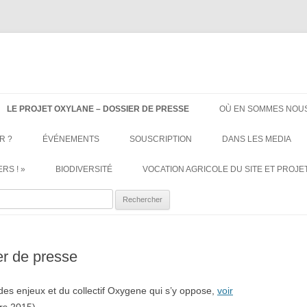
ère. Oui aux terres agricoles.
Aller
au
LE PROJET OXYLANE – DOSSIER DE PRESSE
OÙ EN SOMMES NOUS
contenu
R ?
ÉVÉNEMENTS
SOUSCRIPTION
DANS LES MEDIA
RS ! »
BIODIVERSITÉ
VOCATION AGRICOLE DU SITE ET PROJET
ercher :
er de presse
des enjeux et du collectif Oxygene qui s’y oppose,
voir