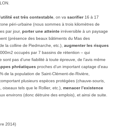
HLON.
utilité est très contestable
, on va
sacrifier
16 à 17
zone péri-urbaine (nous sommes à trois kilomètres de
es par jour,
porter une atteinte
irréversible à un paysage
ment (présence des beaux bâtiments du Mas des
e la colline de Piedmarche, etc.),
augmenter les risques
 000m2 occupés par 7 bassins de rétention – qui
e sont pas d’une fiabilité à toute épreuve, de l’avis même
appes phréatiques
proches d’un important captage d’eau
% de la population de Saint-Clément-de-Rivière,
 comportant plusieurs espèces protégées (chauve-souris,
 oiseaux tels que le Rollier, etc.),
menacer l’existence
x environs (donc détruire des emplois), et ainsi de suite.
re 2014)