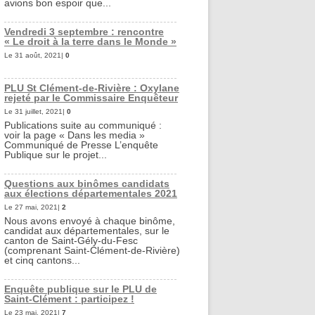
avions bon espoir que...
Vendredi 3 septembre : rencontre
« Le droit à la terre dans le Monde »
Le 31 août, 2021|
0
PLU St Clément-de-Rivière : Oxylane
rejeté par le Commissaire Enquêteur
Le 31 juillet, 2021|
0
Publications suite au communiqué :
voir la page « Dans les media »
Communiqué de Presse L’enquête
Publique sur le projet...
Questions aux binômes candidats
aux élections départementales 2021
Le 27 mai, 2021|
2
Nous avons envoyé à chaque binôme,
candidat aux départementales, sur le
canton de Saint-Gély-du-Fesc
(comprenant Saint-Clément-de-Rivière)
et cinq cantons...
Enquête publique sur le PLU de
Saint-Clément : participez !
Le 23 mai, 2021|
7