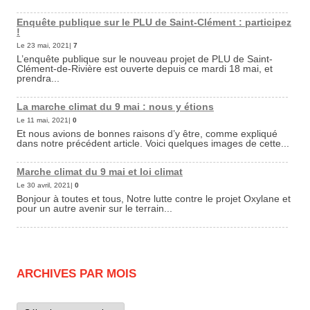
Enquête publique sur le PLU de Saint-Clément : participez
!
Le 23 mai, 2021|
7
L’enquête publique sur le nouveau projet de PLU de Saint-
Clément-de-Rivière est ouverte depuis ce mardi 18 mai, et
prendra...
La marche climat du 9 mai : nous y étions
Le 11 mai, 2021|
0
Et nous avions de bonnes raisons d’y être, comme expliqué
dans notre précédent article. Voici quelques images de cette...
Marche climat du 9 mai et loi climat
Le 30 avril, 2021|
0
Bonjour à toutes et tous, Notre lutte contre le projet Oxylane et
pour un autre avenir sur le terrain...
ARCHIVES PAR MOIS
Archives