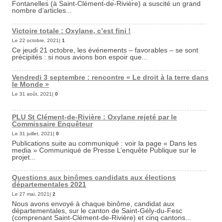
Fontanelles (à Saint-Clément-de-Rivière) a suscité un grand
nombre d’articles...
Victoire totale : Oxylane, c’est fini !
Le 22 octobre, 2021|
1
Ce jeudi 21 octobre, les événements – favorables – se sont
précipités : si nous avions bon espoir que...
Vendredi 3 septembre : rencontre « Le droit à la terre dans
le Monde »
Le 31 août, 2021|
0
PLU St Clément-de-Rivière : Oxylane rejeté par le
Commissaire Enquêteur
Le 31 juillet, 2021|
0
Publications suite au communiqué : voir la page « Dans les
media » Communiqué de Presse L’enquête Publique sur le
projet...
Questions aux binômes candidats aux élections
départementales 2021
Le 27 mai, 2021|
2
Nous avons envoyé à chaque binôme, candidat aux
départementales, sur le canton de Saint-Gély-du-Fesc
(comprenant Saint-Clément-de-Rivière) et cinq cantons...