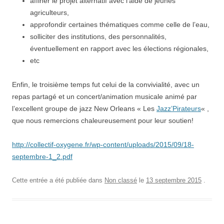
affiner le projet alternatif avec l’aide de jeunes
agriculteurs,
approfondir certaines thématiques comme celle de l’eau,
solliciter des institutions, des personnalités,
éventuellement en rapport avec les élections régionales,
etc
Enfin, le troisième temps fut celui de la convivialité, avec un
repas partagé et un concert/animation musicale animé par
l’excellent groupe de jazz New Orleans « Les
Jazz’Pirateurs
« ,
que nous remercions chaleureusement pour leur soutien!
http://collectif-oxygene.fr/wp-content/uploads/2015/09/18-
septembre-1_2.pdf
Cette entrée a été publiée dans
Non classé
le
13 septembre 2015
.