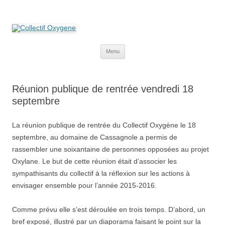
Collectif Oxygene
Non au projet Oxylane de St-Clément-de-Rivière. Oui aux terres
agricoles.
Aller
Menu
au
contenu
Réunion publique de rentrée vendredi 18
septembre
La réunion publique de rentrée du Collectif Oxygène le 18
septembre, au domaine de Cassagnole a permis de
rassembler une soixantaine de personnes opposées au projet
Oxylane. Le but de cette réunion était d’associer les
sympathisants du collectif à la réflexion sur les actions à
envisager ensemble pour l’année 2015-2016.
Comme prévu elle s’est déroulée en trois temps. D’abord, un
bref exposé, illustré par un diaporama faisant le point sur la