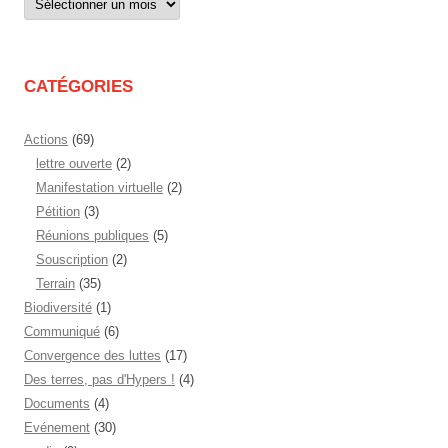
par
mois
CATÉGORIES
Actions
(69)
lettre ouverte
(2)
Manifestation virtuelle
(2)
Pétition
(3)
Réunions publiques
(5)
Souscription
(2)
Terrain
(35)
Biodiversité
(1)
Communiqué
(6)
Convergence des luttes
(17)
Des terres, pas d'Hypers !
(4)
Documents
(4)
Evénement
(30)