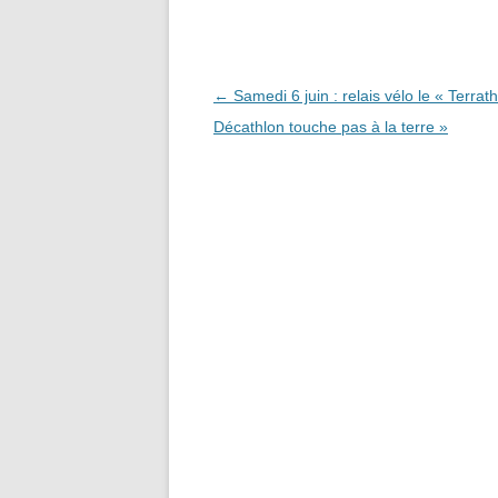
Navigation
←
Samedi 6 juin : relais vélo le « Terrath
des
Décathlon touche pas à la terre »
articles