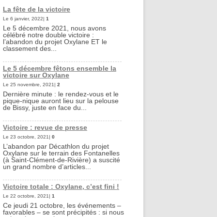
La fête de la victoire
Le 6 janvier, 2022|
1
Le 5 décembre 2021, nous avons
célébré notre double victoire :
l’abandon du projet Oxylane ET le
classement des...
Le 5 décembre fêtons ensemble la
victoire sur Oxylane
Le 25 novembre, 2021|
2
Dernière minute : le rendez-vous et le
pique-nique auront lieu sur la pelouse
de Bissy, juste en face du...
Victoire : revue de presse
Le 23 octobre, 2021|
0
L’abandon par Décathlon du projet
Oxylane sur le terrain des Fontanelles
(à Saint-Clément-de-Rivière) a suscité
un grand nombre d’articles...
Victoire totale : Oxylane, c’est fini !
Le 22 octobre, 2021|
1
Ce jeudi 21 octobre, les événements –
favorables – se sont précipités : si nous