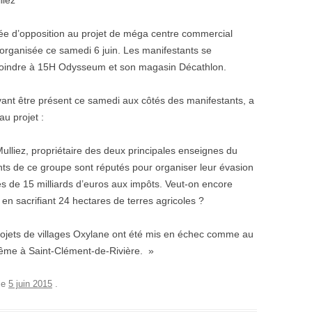
liez
rnée d’opposition au projet de méga centre commercial
organisée ce samedi 6 juin. Les manifestants se
rejoindre à 15H Odysseum et son magasin Décathlon.
nt être présent ce samedi aux côtés des manifestants, a
au projet :
ulliez, propriétaire des deux principales enseignes du
ants de ce groupe sont réputés pour organiser leur évasion
ès de 15 milliards d’euros aux impôts. Veut-on encore
i en sacrifiant 24 hectares de terres agricoles ?
s projets de villages Oxylane ont été mis en échec comme au
 même à Saint-Clément-de-Rivière. »
le
5 juin 2015
.