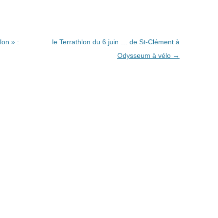
lon » :
le Terrathlon du 6 juin … de St-Clément à
Odysseum à vélo
→