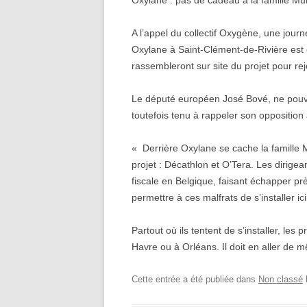
Oxylane : pas de cadeau à la famille Mul
A l’appel du collectif Oxygène, une jou
Oxylane à Saint-Clément-de-Rivière est 
rassembleront sur site du projet pour 
Le député européen José Bové, ne pouva
toutefois tenu à rappeler son opposition 
« Derrière Oxylane se cache la famille M
projet : Décathlon et O’Tera. Les dirige
fiscale en Belgique, faisant échapper pr
permettre à ces malfrats de s’installer ic
Partout où ils tentent de s’installer, le
Havre ou à Orléans. Il doit en aller de
Cette entrée a été publiée dans
Non classé