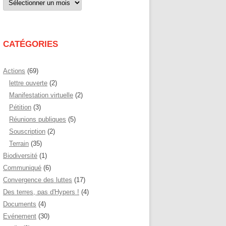
par
mois
CATÉGORIES
Actions
(69)
lettre ouverte
(2)
Manifestation virtuelle
(2)
Pétition
(3)
Réunions publiques
(5)
Souscription
(2)
Terrain
(35)
Biodiversité
(1)
Communiqué
(6)
Convergence des luttes
(17)
Des terres, pas d'Hypers !
(4)
Documents
(4)
Evénement
(30)