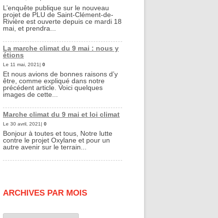
L’enquête publique sur le nouveau
projet de PLU de Saint-Clément-de-
Rivière est ouverte depuis ce mardi 18
mai, et prendra...
La marche climat du 9 mai : nous y
étions
Le 11 mai, 2021|
0
Et nous avions de bonnes raisons d’y
être, comme expliqué dans notre
précédent article. Voici quelques
images de cette...
Marche climat du 9 mai et loi climat
Le 30 avril, 2021|
0
Bonjour à toutes et tous, Notre lutte
contre le projet Oxylane et pour un
autre avenir sur le terrain...
ARCHIVES PAR MOIS
Archives