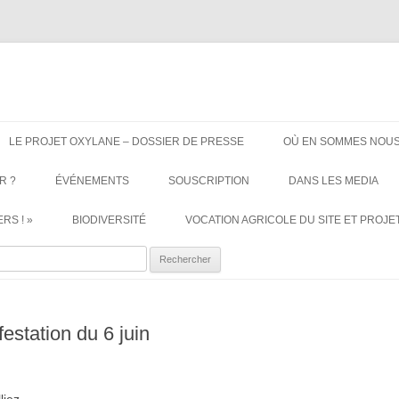
ère. Oui aux terres agricoles.
Aller
au
LE PROJET OXYLANE – DOSSIER DE PRESSE
OÙ EN SOMMES NOUS
contenu
R ?
ÉVÉNEMENTS
SOUSCRIPTION
DANS LES MEDIA
RS ! »
BIODIVERSITÉ
VOCATION AGRICOLE DU SITE ET PROJET
ercher :
estation du 6 juin