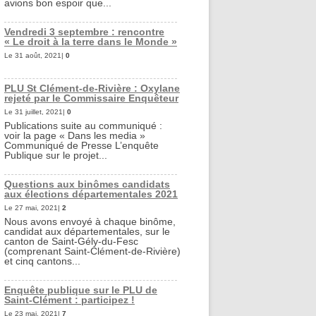
avions bon espoir que...
Vendredi 3 septembre : rencontre
« Le droit à la terre dans le Monde »
Le 31 août, 2021|
0
PLU St Clément-de-Rivière : Oxylane
rejeté par le Commissaire Enquêteur
Le 31 juillet, 2021|
0
Publications suite au communiqué :
voir la page « Dans les media »
Communiqué de Presse L’enquête
Publique sur le projet...
Questions aux binômes candidats
aux élections départementales 2021
Le 27 mai, 2021|
2
Nous avons envoyé à chaque binôme,
candidat aux départementales, sur le
canton de Saint-Gély-du-Fesc
(comprenant Saint-Clément-de-Rivière)
et cinq cantons...
Enquête publique sur le PLU de
Saint-Clément : participez !
Le 23 mai, 2021|
7