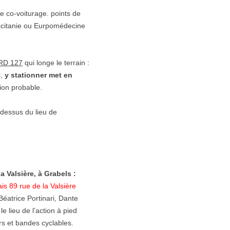
le co-voiturage. points de
ccitanie ou Eurpomédecine
 RD 127
qui longe le terrain :
s,
y stationner met en
tion probable.
dessus du lieu de
a Valsière, à Grabels :
s 89 rue de la Valsière
Béatrice Portinari, Dante
le lieu de l’action à pied
rs et bandes cyclables.