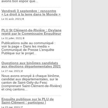
avions bon espoir que...
Vendredi 3 septembre : rencontre
« Le droit à la terre dans le Monde »
Le 31 août, 2021|
0
PLU St Clément-de-Rivière : Oxylane
rejeté par le Commissaire Enquêteur
Le 31 juillet, 2021|
0
Publications suite au communiqué :
voir la page « Dans les media »
Communiqué de Presse L’enquête
Publique sur le projet...
Questions aux binômes candidats
aux élections départementales 2021
Le 27 mai, 2021|
2
Nous avons envoyé à chaque binôme,
candidat aux départementales, sur le
canton de Saint-Gély-du-Fesc
(comprenant Saint-Clément-de-Rivière)
et cinq cantons...
Enquête publique sur le PLU de
Saint-Clément : participez !
Le 23 mai, 2021|
7