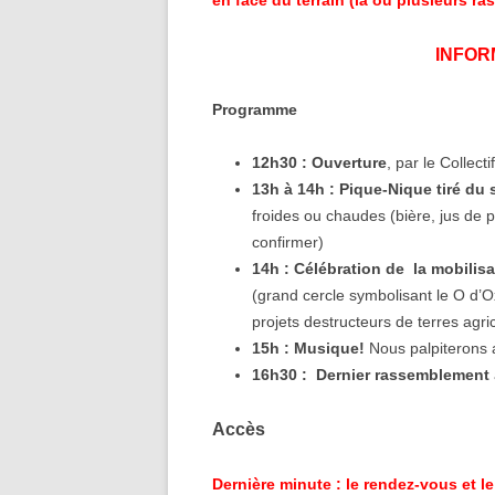
en face du terrain (là où plusieurs ra
INFOR
Programme
12h30 : Ouverture
, par le Collect
13h à 14h : Pique-Nique tiré du 
froides ou chaudes (bière, jus de p
confirmer)
14h : Célébration de la mobilisa
(grand cercle symbolisant le O d’Ox
projets destructeurs de terres agric
15h : Musique!
Nous palpiterons 
16h30 : Dernier rassemblement
Accès
Dernière minute : le rendez-vous et le