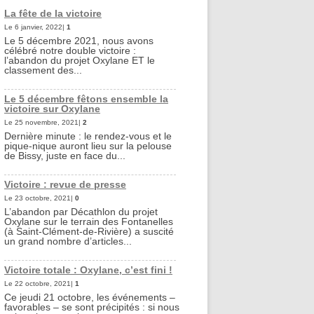
La fête de la victoire
Le 6 janvier, 2022|
1
Le 5 décembre 2021, nous avons
célébré notre double victoire :
l’abandon du projet Oxylane ET le
classement des...
Le 5 décembre fêtons ensemble la
victoire sur Oxylane
Le 25 novembre, 2021|
2
Dernière minute : le rendez-vous et le
pique-nique auront lieu sur la pelouse
de Bissy, juste en face du...
Victoire : revue de presse
Le 23 octobre, 2021|
0
L’abandon par Décathlon du projet
Oxylane sur le terrain des Fontanelles
(à Saint-Clément-de-Rivière) a suscité
un grand nombre d’articles...
Victoire totale : Oxylane, c’est fini !
Le 22 octobre, 2021|
1
Ce jeudi 21 octobre, les événements –
favorables – se sont précipités : si nous