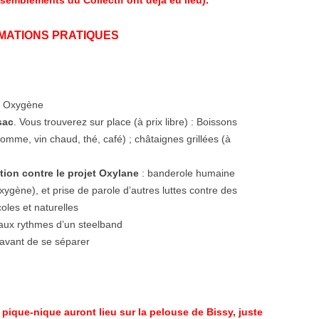
ssemblements du Collectif ont déjà eu lieu).
MATIONS PRATIQUES
if Oxygène
sac
. Vous trouverez sur place (à prix libre) : Boissons
omme, vin chaud, thé, café) ; châtaignes grillées (à
tion contre le projet Oxylane
: banderole humaine
ygène), et prise de parole d’autres luttes contre des
oles et naturelles
aux rythmes d’un steelband
avant de se séparer
 pique-nique auront lieu sur la pelouse de Bissy, juste