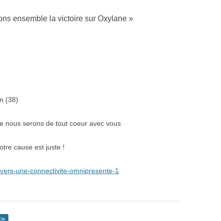
ons ensemble la victoire sur Oxylane
»
n (38)
te nous serons de tout coeur avec vous
otre cause est juste !
ps/vers-une-connectivite-omnipresente-1
cle