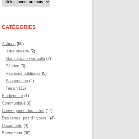
par
mois
CATÉGORIES
Actions
(69)
lettre ouverte
(2)
Manifestation virtuelle
(2)
Pétition
(3)
Réunions publiques
(5)
Souscription
(2)
Terrain
(35)
Biodiversité
(1)
Communiqué
(6)
Convergence des luttes
(17)
Des terres, pas d'Hypers !
(4)
Documents
(4)
Evénement
(30)