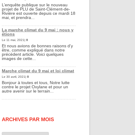
L’enquête publique sur le nouveau
projet de PLU de Saint-Clément-de-
Rivière est ouverte depuis ce mardi 18
mai, et prendra...
La marche climat du 9 mai : nous y
étions
Le 11 mai, 2021|
0
Et nous avions de bonnes raisons d’y
être, comme expliqué dans notre
précédent article. Voici quelques
images de cette...
Marche climat du 9 mai et loi climat
Le 30 avril, 2021|
0
Bonjour à toutes et tous, Notre lutte
contre le projet Oxylane et pour un
autre avenir sur le terrain...
ARCHIVES PAR MOIS
Archives