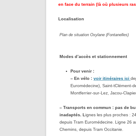
en face du terrain (là où plusieurs ra
Localisation
Plan de situation Oxylane (Fontanell
43.655612 
Modes d’accès et stationnement
Pour venir :
– En vélo :
voir itinéraires ici
de
Euromédecine), Saint-tClément-de-
Montferrier-sur-Lez, Jacou-Clapie
– Transports en commun : pas de bus
inadaptés. L
ignes les plus proches : 2
depuis Tram Euromédecine. Ligne 26 ar
Chemins, depuis Tram Occitanie.