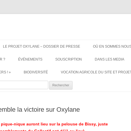
ère. Oui aux terres agricoles.
Aller
au
LE PROJET OXYLANE – DOSSIER DE PRESSE
OÙ EN SOMMES NOUS
contenu
R ?
ÉVÉNEMENTS
SOUSCRIPTION
DANS LES MEDIA
RS ! »
BIODIVERSITÉ
VOCATION AGRICOLE DU SITE ET PROJET
ercher :
mble la victoire sur Oxylane
 pique-nique auront lieu sur la pelouse de Bissy, juste