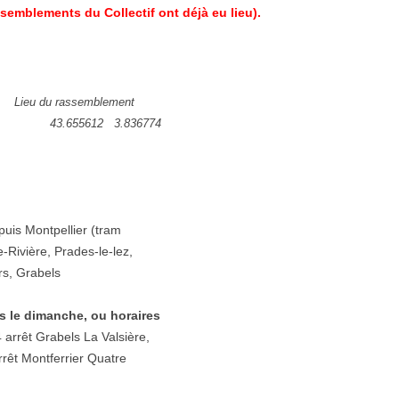
ssemblements du Collectif ont déjà eu lieu).
es)
Lieu du rassemblement
3.836774
puis Montpellier (tram
Rivière, Prades-le-lez,
rs, Grabels
 le dimanche, ou horaires
4 arrêt Grabels La Valsière,
rêt Montferrier Quatre