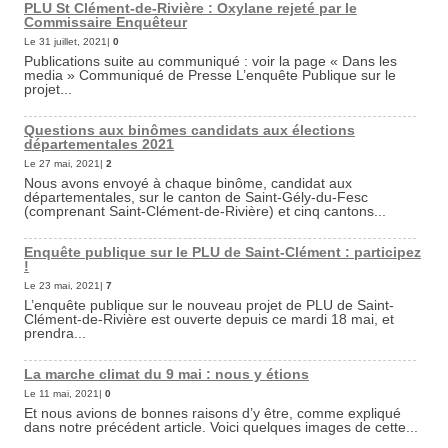
PLU St Clément-de-Rivière : Oxylane rejeté par le
Commissaire Enquêteur
Le 31 juillet, 2021|
0
Publications suite au communiqué : voir la page « Dans les
media » Communiqué de Presse L’enquête Publique sur le
projet...
Questions aux binômes candidats aux élections
départementales 2021
Le 27 mai, 2021|
2
Nous avons envoyé à chaque binôme, candidat aux
départementales, sur le canton de Saint-Gély-du-Fesc
(comprenant Saint-Clément-de-Rivière) et cinq cantons...
Enquête publique sur le PLU de Saint-Clément : participez
!
Le 23 mai, 2021|
7
L’enquête publique sur le nouveau projet de PLU de Saint-
Clément-de-Rivière est ouverte depuis ce mardi 18 mai, et
prendra...
La marche climat du 9 mai : nous y étions
Le 11 mai, 2021|
0
Et nous avions de bonnes raisons d’y être, comme expliqué
dans notre précédent article. Voici quelques images de cette...