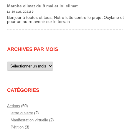
Marche climat du 9 mai et loi climat
Le 30 avril, 2021|
0
Bonjour à toutes et tous, Notre lutte contre le projet Oxylane et
pour un autre avenir sur le terrain...
ARCHIVES PAR MOIS
Archives
par
mois
CATÉGORIES
Actions
(69)
lettre ouverte
(2)
Manifestation virtuelle
(2)
Pétition
(3)