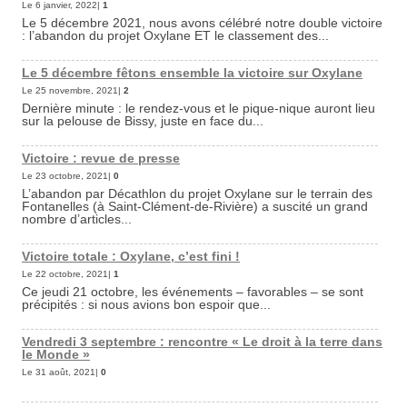
Le 6 janvier, 2022|
1
Le 5 décembre 2021, nous avons célébré notre double victoire
: l’abandon du projet Oxylane ET le classement des...
Le 5 décembre fêtons ensemble la victoire sur Oxylane
Le 25 novembre, 2021|
2
Dernière minute : le rendez-vous et le pique-nique auront lieu
sur la pelouse de Bissy, juste en face du...
Victoire : revue de presse
Le 23 octobre, 2021|
0
L’abandon par Décathlon du projet Oxylane sur le terrain des
Fontanelles (à Saint-Clément-de-Rivière) a suscité un grand
nombre d’articles...
Victoire totale : Oxylane, c’est fini !
Le 22 octobre, 2021|
1
Ce jeudi 21 octobre, les événements – favorables – se sont
précipités : si nous avions bon espoir que...
Vendredi 3 septembre : rencontre « Le droit à la terre dans
le Monde »
Le 31 août, 2021|
0