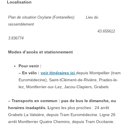
Localisation
Plan de situation Oxylane (Fontanelles)
Lieu du
rassemblement
43.655612
3.836774
Modes d’accès et stationnement
Pour venir :
– En vélo :
voir itinéraires ici
depuis Montpellier (tram
Euromédecine), Saint-tClément-de-Rivière, Prades-le-
lez, Montferrier-sur-Lez, Jacou-Clapiers, Grabels
– Transports en commun : pas de bus le dimanche, ou
horaires inadaptés. L
ignes les plus proches : 24 arrêt
Grabels La Valsière, depuis Tram Euromédecine. Ligne 26
arrêt Montferrier Quatre Chemins, depuis Tram Occitanie.