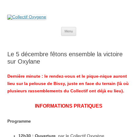
Collectif Oxygene
Non au projet Oxylane de St-Clément-de-Rivière. Oui aux terres
agricoles.
Aller
Menu
au
contenu
Le 5 décembre fêtons ensemble la victoire
sur Oxylane
Dernière minute : le rendez-vous et le pique-nique auront
lieu sur la pelouse de Bissy, juste en face du terrain (là où
plusieurs rassemblements du Collectif ont déjà eu lieu).
INFORMATIONS PRATIQUES
Programme
12h30 : Ouverture
, par le Collectif Oxygène