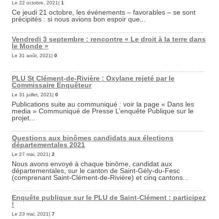
Le 22 octobre, 2021|
1
Ce jeudi 21 octobre, les événements – favorables – se sont
précipités : si nous avions bon espoir que...
Vendredi 3 septembre : rencontre « Le droit à la terre dans
le Monde »
Le 31 août, 2021|
0
PLU St Clément-de-Rivière : Oxylane rejeté par le
Commissaire Enquêteur
Le 31 juillet, 2021|
0
Publications suite au communiqué : voir la page « Dans les
media » Communiqué de Presse L’enquête Publique sur le
projet...
Questions aux binômes candidats aux élections
départementales 2021
Le 27 mai, 2021|
2
Nous avons envoyé à chaque binôme, candidat aux
départementales, sur le canton de Saint-Gély-du-Fesc
(comprenant Saint-Clément-de-Rivière) et cinq cantons...
Enquête publique sur le PLU de Saint-Clément : participez
!
Le 23 mai, 2021|
7