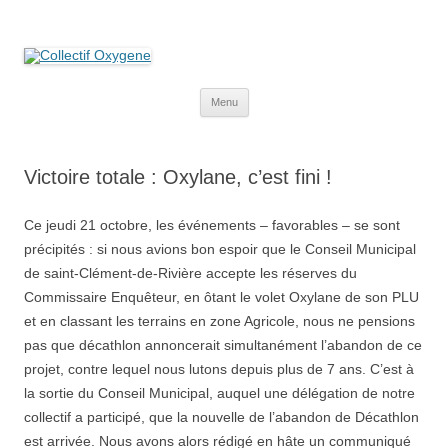
Collectif Oxygene
Non au projet Oxylane de St-Clément-de-Rivière. Oui aux terres
agricoles.
Aller
Menu
au
contenu
Victoire totale : Oxylane, c’est fini !
Ce jeudi 21 octobre, les événements – favorables – se sont
précipités : si nous avions bon espoir que le Conseil Municipal
de saint-Clément-de-Rivière accepte les réserves du
Commissaire Enquêteur, en ôtant le volet Oxylane de son PLU
et en classant les terrains en zone Agricole, nous ne pensions
pas que décathlon annoncerait simultanément l’abandon de ce
projet, contre lequel nous lutons depuis plus de 7 ans. C’est à
la sortie du Conseil Municipal, auquel une délégation de notre
collectif a participé, que la nouvelle de l’abandon de Décathlon
est arrivée. Nous avons alors rédigé en hâte un communiqué