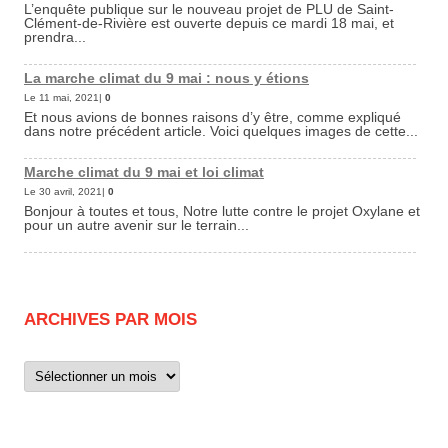
L’enquête publique sur le nouveau projet de PLU de Saint-
Clément-de-Rivière est ouverte depuis ce mardi 18 mai, et
prendra...
La marche climat du 9 mai : nous y étions
Le 11 mai, 2021|
0
Et nous avions de bonnes raisons d’y être, comme expliqué
dans notre précédent article. Voici quelques images de cette...
Marche climat du 9 mai et loi climat
Le 30 avril, 2021|
0
Bonjour à toutes et tous, Notre lutte contre le projet Oxylane et
pour un autre avenir sur le terrain...
ARCHIVES PAR MOIS
Archives
par
mois