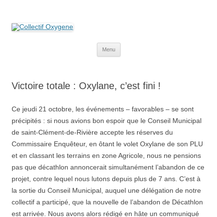
Collectif Oxygene
Non au projet Oxylane de St-Clément-de-Rivière. Oui aux terres
agricoles.
Aller
Menu
au
contenu
Victoire totale : Oxylane, c’est fini !
Ce jeudi 21 octobre, les événements – favorables – se sont
précipités : si nous avions bon espoir que le Conseil Municipal
de saint-Clément-de-Rivière accepte les réserves du
Commissaire Enquêteur, en ôtant le volet Oxylane de son PLU
et en classant les terrains en zone Agricole, nous ne pensions
pas que décathlon annoncerait simultanément l’abandon de ce
projet, contre lequel nous lutons depuis plus de 7 ans. C’est à
la sortie du Conseil Municipal, auquel une délégation de notre
collectif a participé, que la nouvelle de l’abandon de Décathlon
est arrivée. Nous avons alors rédigé en hâte un communiqué