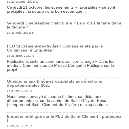
Le 22 octobre, 2021|
1
Ce jeudi 21 octobre, les événements – favorables – se sont
précipités : si nous avions bon espoir que...
Vendredi 3 septembre : rencontre « Le droit à la terre dans
le Monde »
Le 31 août, 2021|
0
PLU St Clément-de-Rivière : Oxylane rejeté par le
Commissaire Enquêteur
Le 31 juillet, 2021|
0
Publications suite au communiqué : voir la page « Dans les
media » Communiqué de Presse L’enquête Publique sur le
projet...
Questions aux binômes candidats aux élections
départementales 2021
Le 27 mai, 2021|
2
Nous avons envoyé à chaque binôme, candidat aux
départementales, sur le canton de Saint-Gély-du-Fesc
(comprenant Saint-Clément-de-Rivière) et cinq cantons...
Enquête publique sur le PLU de Saint-Clément : participez
!
Le 23 mai, 2021|
7