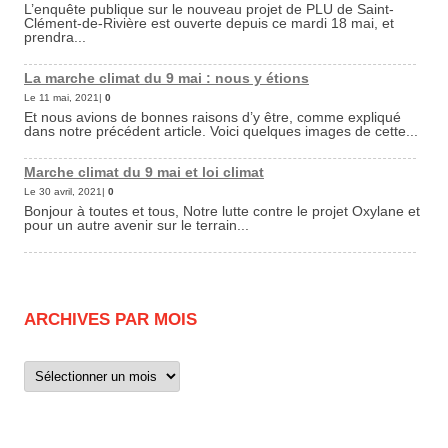
L’enquête publique sur le nouveau projet de PLU de Saint-
Clément-de-Rivière est ouverte depuis ce mardi 18 mai, et
prendra...
La marche climat du 9 mai : nous y étions
Le 11 mai, 2021|
0
Et nous avions de bonnes raisons d’y être, comme expliqué
dans notre précédent article. Voici quelques images de cette...
Marche climat du 9 mai et loi climat
Le 30 avril, 2021|
0
Bonjour à toutes et tous, Notre lutte contre le projet Oxylane et
pour un autre avenir sur le terrain...
ARCHIVES PAR MOIS
Archives
par
mois