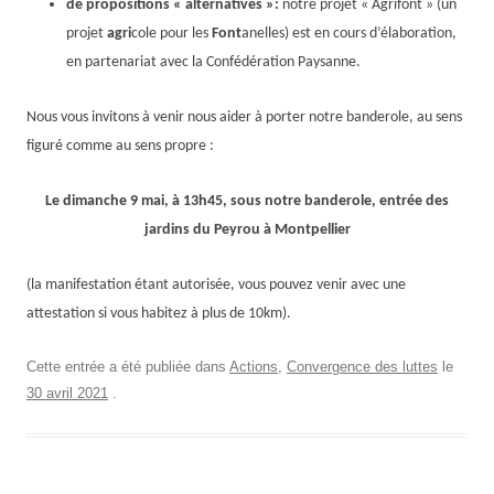
de propositions « alternatives »:
notre projet « Agrifont » (un
projet
agri
cole pour les
Font
anelles) est en cours d’élaboration,
en partenariat avec la Confédération Paysanne.
Nous vous invitons à venir nous aider à porter notre banderole, au sens
figuré comme au sens propre :
Le dimanche 9 mai, à 1
3
h
45
, sous notre banderole, entrée des
jardins du Peyrou à Montpellier
(la manifestation étant autorisée, vous pouvez venir avec une
attestation si vous habitez à plus de 10km).
Cette entrée a été publiée dans
Actions
,
Convergence des luttes
le
30 avril 2021
.