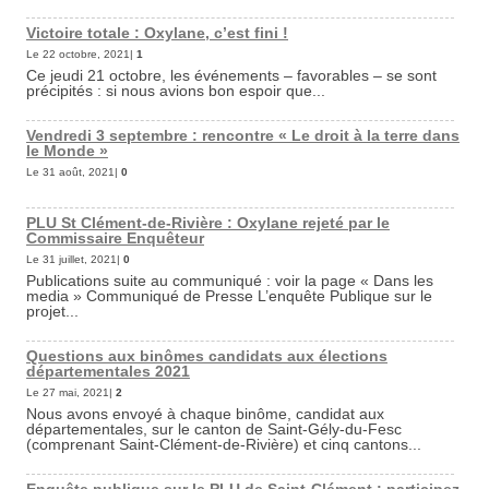
Victoire totale : Oxylane, c’est fini !
Le 22 octobre, 2021|
1
Ce jeudi 21 octobre, les événements – favorables – se sont
précipités : si nous avions bon espoir que...
Vendredi 3 septembre : rencontre « Le droit à la terre dans
le Monde »
Le 31 août, 2021|
0
PLU St Clément-de-Rivière : Oxylane rejeté par le
Commissaire Enquêteur
Le 31 juillet, 2021|
0
Publications suite au communiqué : voir la page « Dans les
media » Communiqué de Presse L’enquête Publique sur le
projet...
Questions aux binômes candidats aux élections
départementales 2021
Le 27 mai, 2021|
2
Nous avons envoyé à chaque binôme, candidat aux
départementales, sur le canton de Saint-Gély-du-Fesc
(comprenant Saint-Clément-de-Rivière) et cinq cantons...