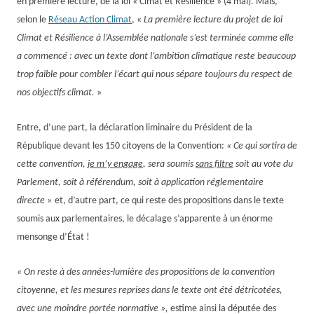
en première lecture, de la loi « Cimat et Résilience »
(4 mai)
.
Mais,
s
e
lon le
Réseau Action Climat
, «
La première lecture du projet de loi
Climat et Résilience à l’Assemblée nationale s’est terminée comme elle
a commencé : avec un texte dont l’ambition climatique reste beaucoup
trop faible pour combler l’écart qui nous sépare toujours du respect de
nos objectifs climat.
»
E
ntre,
d’une part,
la déclaration liminaire du Président de la
République devant
les 150 citoyens de la Convention
:
« Ce qui sortira de
cette convention,
je m’y engage
, sera soumis
sans filtre
soit au vote du
Parlement, soit à référendum, soit à application réglementaire
directe »
et,
d’autre part,
ce qui reste
des propositions
dans le texte
soumis aux parlementaire
s,
le décalage
s’apparente à un énorme
mensonge d’État !
« On reste à des années-lumière des propositions de la convention
citoyenne, et les mesures reprises dans le texte ont été détricotées,
avec une moindre portée normative »,
estime ainsi la députée des