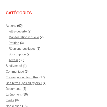
mois
CATÉGORIES
Actions
(69)
lettre ouverte
(2)
Manifestation virtuelle
(2)
Pétition
(3)
Réunions publiques
(5)
Souscription
(2)
Terrain
(35)
Biodiversité
(1)
Communiqué
(6)
Convergence des luttes
(17)
Des terres, pas d'Hypers !
(4)
Documents
(4)
Evénement
(30)
media
(9)
Non classé
(13)