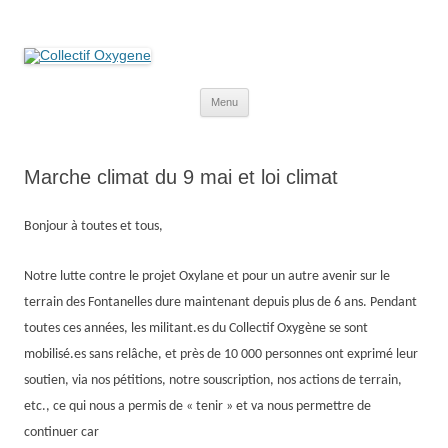
Collectif Oxygene
Non au projet Oxylane de St-Clément-de-Rivière. Oui aux terres
agricoles.
Aller
Menu
au
contenu
Marche climat du 9 mai et loi climat
Bonjour à toutes et tous,
Notre lutte contre le projet Oxylane et pour un autre avenir sur le
terrain des Fontanelles dure maintenant depuis plus de 6 ans. Pendant
toutes ces années, les militant.es du Collectif Oxygène se sont
mobilisé.es sans re
lâche, et près de 10 000 personnes ont exprimé leur
soutien, via nos pétitions, notre souscription, nos actions de terrain,
etc., ce qui nous a permis de « tenir » et va nous permettre de
continuer car