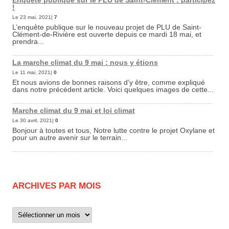
Enquête publique sur le PLU de Saint-Clément : participez
!
Le 23 mai, 2021|
7
L’enquête publique sur le nouveau projet de PLU de Saint-
Clément-de-Rivière est ouverte depuis ce mardi 18 mai, et
prendra...
La marche climat du 9 mai : nous y étions
Le 11 mai, 2021|
0
Et nous avions de bonnes raisons d’y être, comme expliqué
dans notre précédent article. Voici quelques images de cette...
Marche climat du 9 mai et loi climat
Le 30 avril, 2021|
0
Bonjour à toutes et tous, Notre lutte contre le projet Oxylane et
pour un autre avenir sur le terrain...
ARCHIVES PAR MOIS
Archives
par