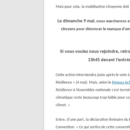
Mais pour cela, la mobilisation citoyenne doit 
Le
dimanche
9 mai
, nous march
erons a
citoyens
pour dénoncer le manque d’ambi
Si vous voulez nous rejoindre, retr
1
3
h
45
devant l’entré
Cette action interviendra juste après le vote 
Résilience »
(4 mai)
.
Mais,
s
e
lon le
Réseau Act
Résilience à l’Assemblée nationale s’est ter
climatique reste beaucoup trop faible pour com
climat.
»
E
ntre,
d’une part,
la déclaration liminaire du
Convention
:
« Ce qui sortira de cette convent