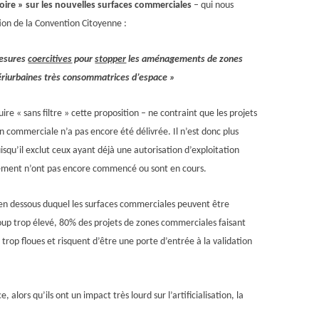
ire » sur les nouvelles surfaces commerciales
– qui nous
tion
de la Convention Citoyenne :
esures
coercitives
pour
stopper
les aménagements
de zones
riurbaines très consommatrices d’espace »
ire « sans filtre » cette proposition
–
ne contraint que les projets
n commerciale n’a pas encore été délivrée. Il n’est donc plus
squ’il exclut ceux
ayant déjà une autorisation d’exploitation
ement n’ont pas encore commencé
ou sont en cours.
 en dessous duquel les surfaces commerciales peuvent être
coup trop élevé, 80% des projets de zones commerciales faisant
trop floues et risquent d’être une porte d’entrée à la validation
ce, alors qu’ils ont un impact
très lourd
sur l’artificialisation, la