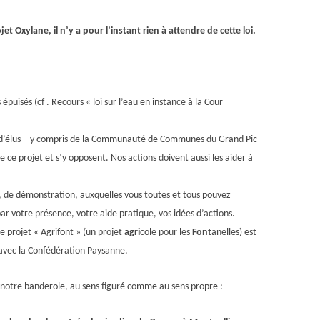
et Oxylane, il n’y a
pour l’instant
rien à attendre de cette loi.
épuisés (cf . Recours « loi sur l’eau en instance à la Cour
s d’élus – y compris de la Communauté de Communes du Grand Pic
 ce projet et s’y opposent. Nos actions doivent aussi les aider à
n, de démonstration, auxquelles vous toutes et tous pouvez
ar votre présence, votre aide pratique, vos idées d’actions.
e projet « Agrifont » (un projet
agri
cole pour les
Font
anelles) est
 avec la Confédération Paysanne.
r notre banderole, au sens figuré comme au sens propre :