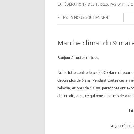
LA FÉDÉRATION « DES TERRES, PAS D’HYPERS 
Recher
ELLES/ILS NOUS SOUTIENNENT
Marche climat du 9 mai e
Bonjour à toutes et tous,
Notre lutte contre le projet Oxylane et pour u
depuis plus de 6 ans. Pendant toutes ces année
re
lâche, et près de 10 000 personnes ont expri
de terrain, etc., ce qui nous a permis de « te
LA
Aujourd’hui, 