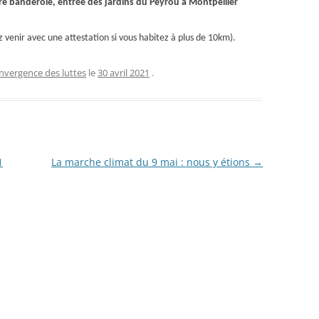
re banderole, entrée des jardins du Peyrou à Montpellier
 venir avec une attestation si vous habitez à plus de 10km).
nvergence des luttes
le
30 avril 2021
.
1
La marche climat du 9 mai : nous y étions
→