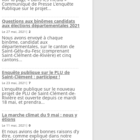
Communiqué de Presse L’enquête
Publique sur le projet...
Questions aux binômes candidats
aux élections départementales 2021
Le 27 mai, 2021|
2
Nous avons envoyé à chaque
binôme, candidat aux
départementales, sur le canton de
Saint-Gély-du-Fesc (comprenant
Saint-Clément-de-Rivière) et cinq
cantons...
Enquête publique sur le PLU de
Saint-Clément : participez !
Le 23 mai, 2021|
7
L’enquête publique sur le nouveau
projet de PLU de Saint-Clément-de-
Rivière est ouverte depuis ce mardi
18 mai, et prendra...
La marche climat du 9 mai : nous y
étions
Le 11 mai, 2021|
0
Et nous avions de bonnes raisons d’y
être, comme expliqué dans notre