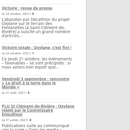
Victoire : revue de presse
Le 23 octobre, 2021|
0
L’abandon par Décathlon du projet
Oxylane sur le terrain des
Fontanelles (à Saint-Clément-de-
Rivière) a suscité un grand nombre
d’articles...
Victoire totale : Oxylane, c’est fini !
Le 22 octobre, 2021|
1
Ce jeudi 21 octobre, les événements
– favorables – se sont précipités : si
nous avions bon espoir que...
Vendredi 3 septembre : rencontre
« Le droit à la terre dans le
Monde »
Le 31 août, 2021|
0
PLU St Clément-de-Rivière : Oxylane
rejeté par le Commissaire
Enquêteur
Le 31 juillet, 2021|
0
Publications suite au communiqué :
voir la page « Dans les media »