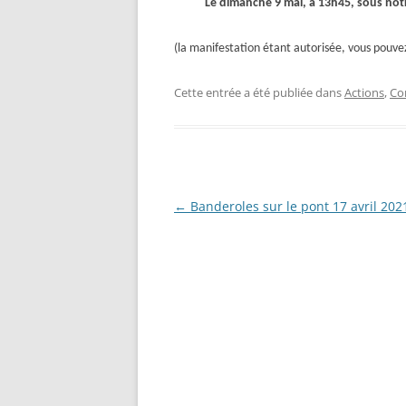
Le dimanche 9 mai, à 1
3
h
45
, sous not
(la manifestation étant autorisée, vous pouvez
Cette entrée a été publiée dans
Actions
,
Co
Navigation
←
Banderoles sur le pont 17 avril 202
des
articles