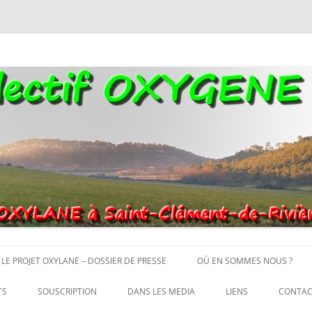
ère. Oui aux terres agricoles.
Aller
au
LE PROJET OXYLANE – DOSSIER DE PRESSE
OÙ EN SOMMES NOUS ?
contenu
TS
SOUSCRIPTION
DANS LES MEDIA
LIENS
CONTAC