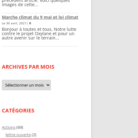
précédent article. Voici quelques
images de cette...
Marche climat du 9 mai et loi climat
Le 30 avril, 2021|
0
Bonjour à toutes et tous, Notre lutte
contre le projet Oxylane et pour un
autre avenir sur le terrain...
ARCHIVES PAR MOIS
Archives
par
mois
CATÉGORIES
Actions
(69)
lettre ouverte
(2)