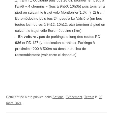
1) tram T1 Occitanie puis bus 26 dir. Montferrier jusqu’à
l’arrêt « 4 chemins » (bus à 9h50, 10h35) puis teminer à
pied en suivant le trajet vélo Montferrier(1,3km) 2) tram
Euromédecine puis bus 24 jusqu’à La Valsière (un bus
toutes les heures à 9h12, 10h12, etc) terminer à pied en
suivant le trajet vélo Euromédecine (1km)
– En voiture :
pas de parkings le long des routes RD
986 et RD 127 (verbalisation certaine). Parkings à
proximité : 200 à 500m au dessus du lieu de
rassemblement (voir carte ci-dessous)
Cette entrée a été publiée dans
Actions
,
Evénement
,
Terrain
le
25
mars 2021
.