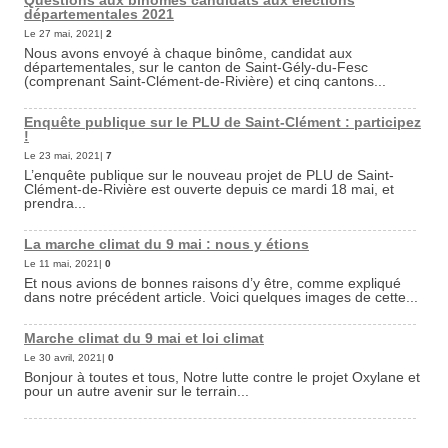
Questions aux binômes candidats aux élections
départementales 2021
Le 27 mai, 2021|
2
Nous avons envoyé à chaque binôme, candidat aux
départementales, sur le canton de Saint-Gély-du-Fesc
(comprenant Saint-Clément-de-Rivière) et cinq cantons...
Enquête publique sur le PLU de Saint-Clément : participez
!
Le 23 mai, 2021|
7
L’enquête publique sur le nouveau projet de PLU de Saint-
Clément-de-Rivière est ouverte depuis ce mardi 18 mai, et
prendra...
La marche climat du 9 mai : nous y étions
Le 11 mai, 2021|
0
Et nous avions de bonnes raisons d’y être, comme expliqué
dans notre précédent article. Voici quelques images de cette...
Marche climat du 9 mai et loi climat
Le 30 avril, 2021|
0
Bonjour à toutes et tous, Notre lutte contre le projet Oxylane et
pour un autre avenir sur le terrain...