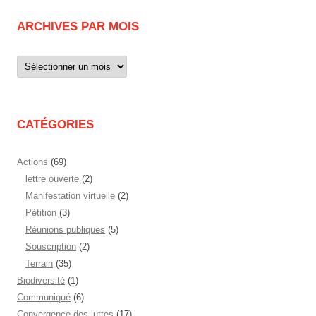
ARCHIVES PAR MOIS
Archives
par
mois
CATÉGORIES
Actions
(69)
lettre ouverte
(2)
Manifestation virtuelle
(2)
Pétition
(3)
Réunions publiques
(5)
Souscription
(2)
Terrain
(35)
Biodiversité
(1)
Communiqué
(6)
Convergence des luttes
(17)