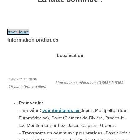
tract_laure
Information pratiques
Localisation
Plan de situation
Lieu du rassemblement 43,6556 3,8368
Oxylane (Fontanelles)
Pour venir :
– En vélo :
voir itinéraires ici
depuis Montpellier (tram
Euromédecine), Saint-tClément-de-Rivière, Prades-le-
lez, Montferrier-sur-Lez, Jacou-Clapiers, Grabels
– Transports en commun : peu pratique.
Possibilités :