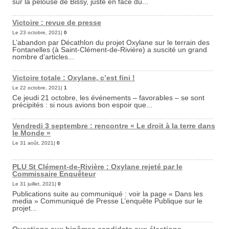
sur la pelouse de Bissy, juste en face du...
Victoire : revue de presse
Le 23 octobre, 2021|
0
L’abandon par Décathlon du projet Oxylane sur le terrain des
Fontanelles (à Saint-Clément-de-Rivière) a suscité un grand
nombre d’articles...
Victoire totale : Oxylane, c’est fini !
Le 22 octobre, 2021|
1
Ce jeudi 21 octobre, les événements – favorables – se sont
précipités : si nous avions bon espoir que...
Vendredi 3 septembre : rencontre « Le droit à la terre dans
le Monde »
Le 31 août, 2021|
0
PLU St Clément-de-Rivière : Oxylane rejeté par le
Commissaire Enquêteur
Le 31 juillet, 2021|
0
Publications suite au communiqué : voir la page « Dans les
media » Communiqué de Presse L’enquête Publique sur le
projet...