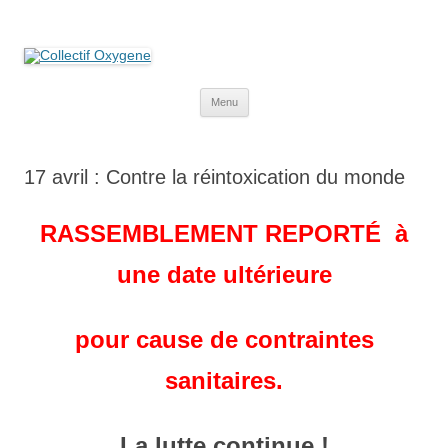
Collectif Oxygene
Non au projet Oxylane de St-Clément-de-Rivière. Oui aux terres
agricoles.
Aller
Menu
au
contenu
17 avril : Contre la réintoxication du monde
RASSEMBLEMENT REPORTÉ à
une date ultérieure
pour cause de contraintes
sanitaires.
La lutte continue !