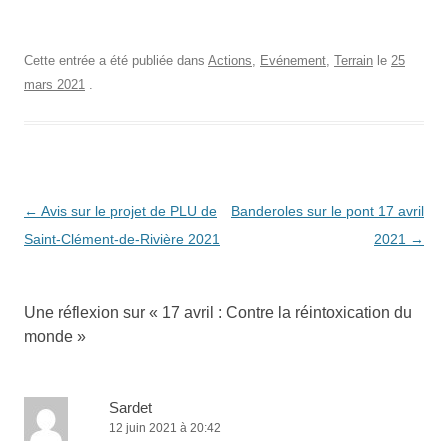
Cette entrée a été publiée dans
Actions
,
Evénement
,
Terrain
le
25
mars 2021
.
Navigation
←
Avis sur le projet de PLU de
Banderoles sur le pont 17 avril
des
Saint-Clément-de-Rivière 2021
2021
→
articles
Une réflexion sur «
17 avril : Contre la réintoxication du
monde
»
Sardet
12 juin 2021 à 20:42