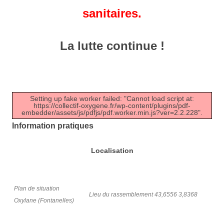
sanitaires.
La lutte continue !
Setting up fake worker failed: "Cannot load script at:
https://collectif-oxygene.fr/wp-content/plugins/pdf-
embedder/assets/js/pdfjs/pdf.worker.min.js?ver=2.2.228".
Information pratiques
Localisation
Plan de situation
Lieu du rassemblement 43,6556 3,8368
Oxylane (Fontanelles)