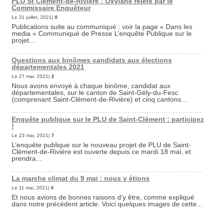
PLU St Clément-de-Rivière : Oxylane rejeté par le
Commissaire Enquêteur
Le 31 juillet, 2021|
0
Publications suite au communiqué : voir la page « Dans les
media » Communiqué de Presse L’enquête Publique sur le
projet...
Questions aux binômes candidats aux élections
départementales 2021
Le 27 mai, 2021|
2
Nous avons envoyé à chaque binôme, candidat aux
départementales, sur le canton de Saint-Gély-du-Fesc
(comprenant Saint-Clément-de-Rivière) et cinq cantons...
Enquête publique sur le PLU de Saint-Clément : participez
!
Le 23 mai, 2021|
7
L’enquête publique sur le nouveau projet de PLU de Saint-
Clément-de-Rivière est ouverte depuis ce mardi 18 mai, et
prendra...
La marche climat du 9 mai : nous y étions
Le 11 mai, 2021|
0
Et nous avions de bonnes raisons d’y être, comme expliqué
dans notre précédent article. Voici quelques images de cette...