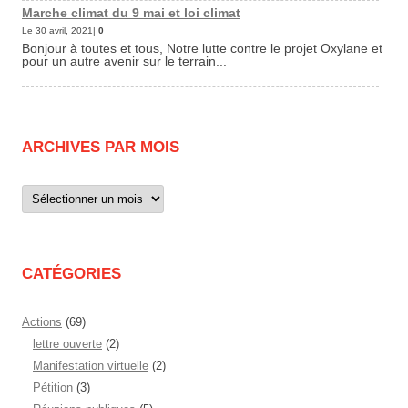
Marche climat du 9 mai et loi climat
Le 30 avril, 2021|
0
Bonjour à toutes et tous, Notre lutte contre le projet Oxylane et
pour un autre avenir sur le terrain...
ARCHIVES PAR MOIS
Archives
par
mois
CATÉGORIES
Actions
(69)
lettre ouverte
(2)
Manifestation virtuelle
(2)
Pétition
(3)