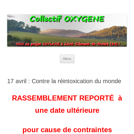
Collectif Oxygene
Non au projet Oxylane de St-Clément-de-Rivière. Oui aux terres
agricoles.
Aller
Menu
au
contenu
17 avril : Contre la réintoxication du monde
RASSEMBLEMENT REPORTÉ à
une date ultérieure
pour cause de contraintes