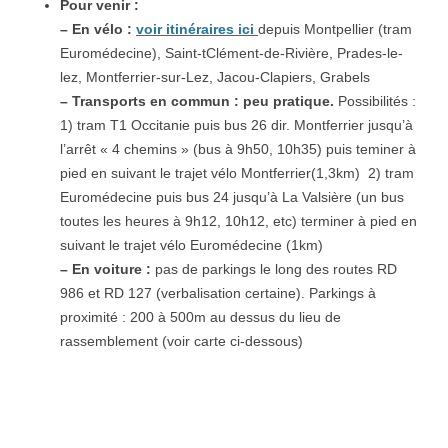
Pour venir :
– En vélo :
voir itinéraires ici
depuis Montpellier (tram
Euromédecine), Saint-tClément-de-Rivière, Prades-le-
lez, Montferrier-sur-Lez, Jacou-Clapiers, Grabels
– Transports en commun : peu pratique.
Possibilités :
1) tram T1 Occitanie puis bus 26 dir. Montferrier jusqu’à
l’arrêt « 4 chemins » (bus à 9h50, 10h35) puis teminer à
pied en suivant le trajet vélo Montferrier(1,3km) 2) tram
Euromédecine puis bus 24 jusqu’à La Valsière (un bus
toutes les heures à 9h12, 10h12, etc) terminer à pied en
suivant le trajet vélo Euromédecine (1km)
– En voiture :
pas de parkings le long des routes RD
986 et RD 127 (verbalisation certaine). Parkings à
proximité : 200 à 500m au dessus du lieu de
rassemblement (voir carte ci-dessous)